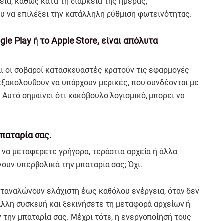
ια, καθώς κατά τη διάρκεια της ημέρας,
υ να επιλέξει την κατάλληλη ρύθμιση φωτεινότητας.
e Play ή το Apple Store, είναι απόλυτα
αι οι σοβαροί κατασκευαστές κρατούν τις εφαρμογές
 εξακολουθούν να υπάρχουν μερικές, που συνδέονται με
ς. Αυτό σημαίνει ότι κακόβουλο λογισμικό, μπορεί να
μπαταρία σας.
ν, να μεταφέρετε γρήγορα, τεράστια αρχεία ή άλλα
υν υπερβολικά την μπαταρία σας; Όχι.
 καταναλώνουν ελάχιστη έως καθόλου ενέργεια, όταν δεν
άλλη συσκευή και ξεκινήσετε τη μεταφορά αρχείων ή
 την μπαταρία σας. Μέχρι τότε, η ενεργοποίησή τους