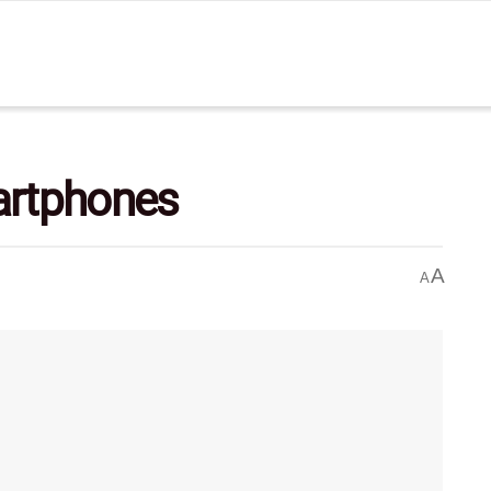
artphones
A
A