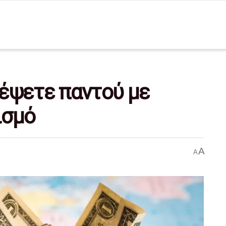
ιδέψετε παντού με
ισμό
A
A