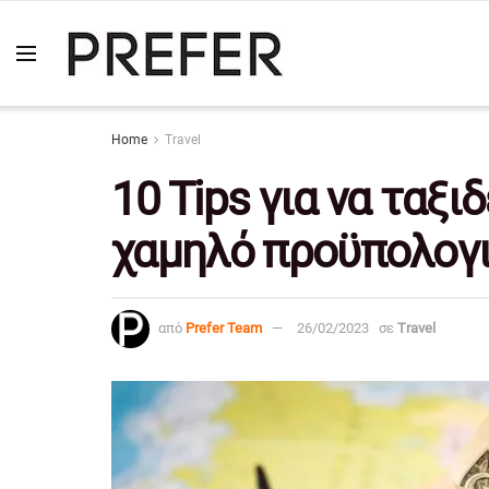
Home
Travel
10 Tips για να ταξ
χαμηλό προϋπολογ
από
Prefer Team
26/02/2023
σε
Travel