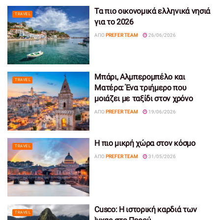
Τα πιο οικονομικά ελληνικά νησιά
TRAVEL
για το 2026
ΑΠΌ
PREFER TEAM
26/06/2026
Μπάρι, Αλμπερομπέλο και
TRAVEL
Ματέρα: Ένα τριήμερο που
μοιάζει με ταξίδι στον χρόνο
ΑΠΌ
PREFER TEAM
19/06/2026
Η πιο μικρή χώρα στον κόσμο
TRAVEL
ΑΠΌ
PREFER TEAM
31/05/2026
Cusco: Η ιστορική καρδιά των
TRAVEL