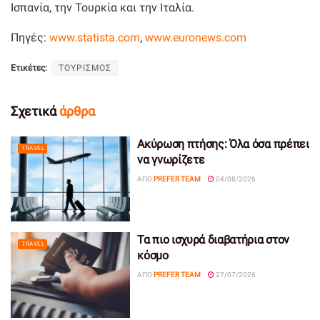
Ισπανία, την Τουρκία και την Ιταλία.
Πηγές:
www.statista.com
,
www.euronews.com
Ετικέτες:
ΤΟΥΡΙΣΜΟΣ
Σχετικά
άρθρα
Ακύρωση πτήσης: Όλα όσα πρέπει
TRAVEL
να γνωρίζετε
ΑΠΌ
PREFER TEAM
04/08/2026
Τα πιο ισχυρά διαβατήρια στον
TRAVEL
κόσμο
ΑΠΌ
PREFER TEAM
27/07/2026