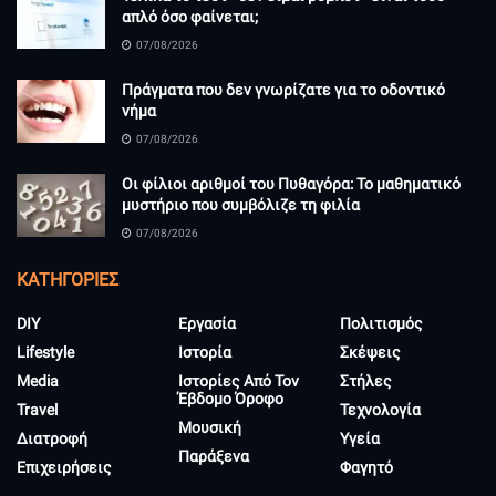
απλό όσο φαίνεται;
07/08/2026
Πράγματα που δεν γνωρίζατε για το οδοντικό
νήμα
07/08/2026
Οι φίλιοι αριθμοί του Πυθαγόρα: Το μαθηματικό
μυστήριο που συμβόλιζε τη φιλία
07/08/2026
KΑΤΗΓΟΡΊΕΣ
DIY
Εργασία
Πολιτισμός
Lifestyle
Ιστορία
Σκέψεις
Media
Ιστορίες Από Τον
Στήλες
Έβδομο Όροφο
Travel
Τεχνολογία
Μουσική
Διατροφή
Υγεία
Παράξενα
Επιχειρήσεις
Φαγητό