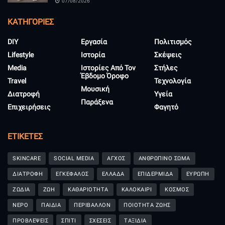
07/08/2026
KΑΤΗΓΟΡΊΕΣ
DIY
Εργασία
Πολιτισμός
Lifestyle
Ιστορία
Σκέψεις
Media
Ιστορίες Από Τον
Στήλες
Έβδομο Όροφο
Travel
Τεχνολογία
Μουσική
Διατροφή
Υγεία
Παράξενα
Επιχειρήσεις
Φαγητό
ΕΤΙΚΈΤΕΣ
SKINCARE
SOCIAL MEDIA
ΑΓΧΟΣ
ΑΝΘΡΩΠΙΝΟ ΣΩΜΑ
ΔΙΑΤΡΟΦΗ
ΕΓΚΕΦΑΛΟΣ
ΕΛΛΑΔΑ
ΕΠΙΔΕΡΜΙΔΑ
ΕΥΡΩΠΗ
ΖΩΔΙΑ
ΖΩΗ
ΚΑΘΑΡΙΟΤΗΤΑ
ΚΑΛΟΚΑΙΡΙ
ΚΟΣΜΟΣ
ΝΕΡΟ
ΠΑΙΔΙΑ
ΠΕΡΙΒΑΛΛΟΝ
ΠΟΙΟΤΗΤΑ ΖΩΗΣ
ΠΡΟΒΛΕΨΕΙΣ
ΣΠΙΤΙ
ΣΧΕΣΕΙΣ
ΤΑΞΙΔΙΑ