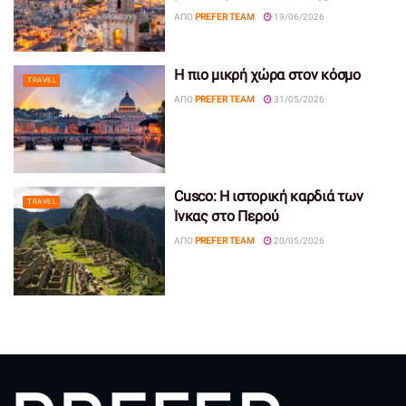
ΑΠΌ
PREFER TEAM
19/06/2026
Η πιο μικρή χώρα στον κόσμο
TRAVEL
ΑΠΌ
PREFER TEAM
31/05/2026
Cusco: Η ιστορική καρδιά των
TRAVEL
Ίνκας στο Περού
ΑΠΌ
PREFER TEAM
20/05/2026