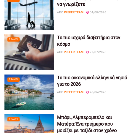
να γνωρίζετε
ΑΠΌ
PREFER TEAM
04/08/2026
Τα πιο ισχυρά διαβατήρια στον
TRAVEL
κόσμο
ΑΠΌ
PREFER TEAM
27/07/2026
Τα πιο οικονομικά ελληνικά νησιά
TRAVEL
για το 2026
ΑΠΌ
PREFER TEAM
26/06/2026
Μπάρι, Αλμπερομπέλο και
TRAVEL
Ματέρα: Ένα τριήμερο που
μοιάζει με ταξίδι στον χρόνο