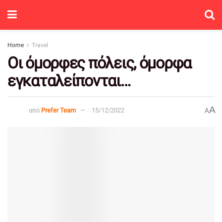
Home
Travel
Οι όμορφες πόλεις, όμορφα
εγκαταλείπονται…
A
από
Prefer Team
15/12/2022
A