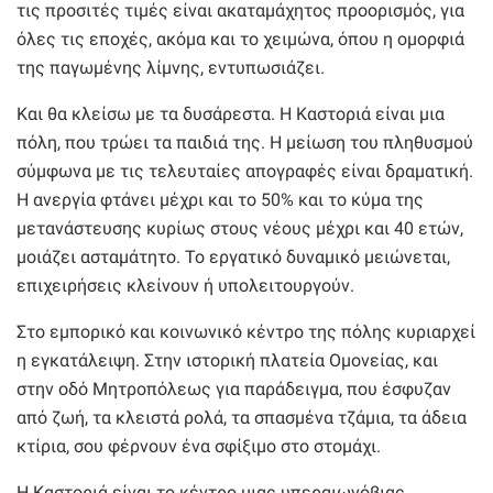
τις προσιτές τιμές είναι ακαταμάχητος προορισμός, για
όλες τις εποχές, ακόμα και το χειμώνα, όπου η ομορφιά
της παγωμένης λίμνης, εντυπωσιάζει.
Και θα κλείσω με τα δυσάρεστα. Η Καστοριά είναι μια
πόλη, που τρώει τα παιδιά της. Η μείωση του πληθυσμού
σύμφωνα με τις τελευταίες απογραφές είναι δραματική.
Η ανεργία φτάνει μέχρι και το 50% και το κύμα της
μετανάστευσης κυρίως στους νέους μέχρι και 40 ετών,
μοιάζει ασταμάτητο. Το εργατικό δυναμικό μειώνεται,
επιχειρήσεις κλείνουν ή υπολειτουργούν.
Στο εμπορικό και κοινωνικό κέντρο της πόλης κυριαρχεί
η εγκατάλειψη. Στην ιστορική πλατεία Ομονείας, και
στην οδό Μητροπόλεως για παράδειγμα, που έσφυζαν
από ζωή, τα κλειστά ρολά, τα σπασμένα τζάμια, τα άδεια
κτίρια, σου φέρνουν ένα σφίξιμο στο στομάχι.
Η Καστοριά είναι το κέντρο μιας υπεραιωνόβιας