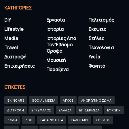
KΑΤΗΓΟΡΊΕΣ
DIY
Εργασία
Πολιτισμός
Lifestyle
Ιστορία
Σκέψεις
Media
Ιστορίες Από
Στήλες
Τον Έβδομο
Travel
Τεχνολογία
Όροφο
Διατροφή
Υγεία
Μουσική
Επιχειρήσεις
Φαγητό
Παράξενα
ΕΤΙΚΈΤΕΣ
SKINCARE
SOCIAL MEDIA
ΑΓΧΟΣ
ΑΝΘΡΩΠΙΝΟ ΣΩΜΑ
ΔΙΑΤΡΟΦΗ
ΕΓΚΕΦΑΛΟΣ
ΕΛΛΑΔΑ
ΕΠΙΔΕΡΜΙΔΑ
ΕΥΡΩΠΗ
ΖΩΔΙΑ
ΖΩΗ
ΚΑΘΑΡΙΟΤΗΤΑ
ΚΑΛΟΚΑΙΡΙ
ΚΟΣΜΟΣ