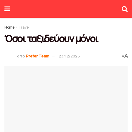
Home
Travel
Όσοι ταξιδεύουν μόνοι
A
από
Prefer Team
23/12/2025
A