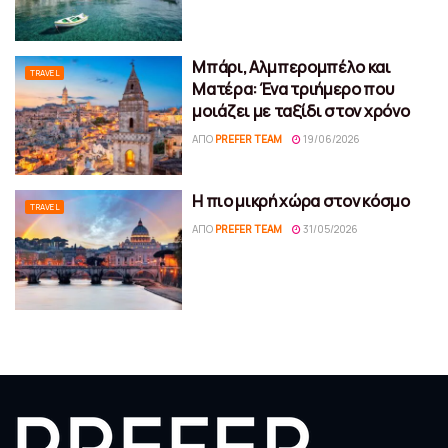
Μπάρι, Αλμπερομπέλο και
TRAVEL
Ματέρα: Ένα τριήμερο που
μοιάζει με ταξίδι στον χρόνο
ΑΠΌ
PREFER TEAM
19/06/2026
Η πιο μικρή χώρα στον κόσμο
TRAVEL
ΑΠΌ
PREFER TEAM
31/05/2026