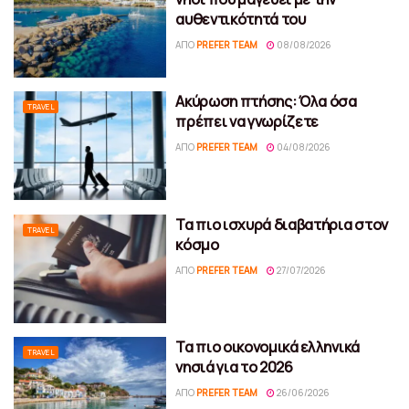
αυθεντικότητά του
ΑΠΌ
PREFER TEAM
08/08/2026
Ακύρωση πτήσης: Όλα όσα
TRAVEL
πρέπει να γνωρίζετε
ΑΠΌ
PREFER TEAM
04/08/2026
Τα πιο ισχυρά διαβατήρια στον
TRAVEL
κόσμο
ΑΠΌ
PREFER TEAM
27/07/2026
Τα πιο οικονομικά ελληνικά
TRAVEL
νησιά για το 2026
ΑΠΌ
PREFER TEAM
26/06/2026