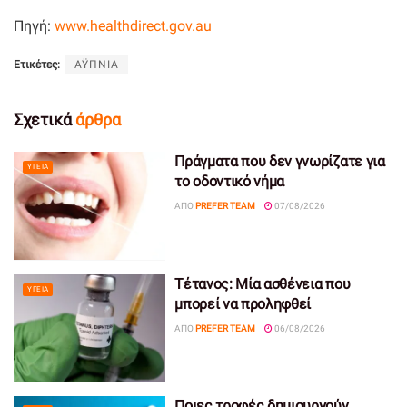
Πηγή:
www.healthdirect.gov.au
Ετικέτες:
ΑΫΠΝΙΑ
Σχετικά
άρθρα
Πράγματα που δεν γνωρίζατε για
ΥΓΕΊΑ
το οδοντικό νήμα
ΑΠΌ
PREFER TEAM
07/08/2026
Τέτανος: Μία ασθένεια που
ΥΓΕΊΑ
μπορεί να προληφθεί
ΑΠΌ
PREFER TEAM
06/08/2026
Ποιες τροφές δημιουργούν