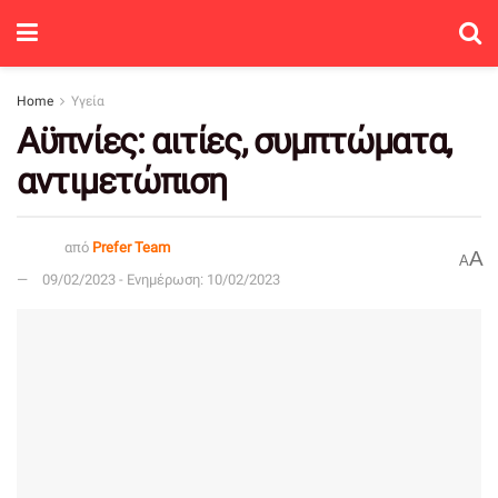
Home
Υγεία
Αϋπνίες: αιτίες, συμπτώματα,
αντιμετώπιση
από
Prefer Team
A
A
09/02/2023 - Ενημέρωση: 10/02/2023