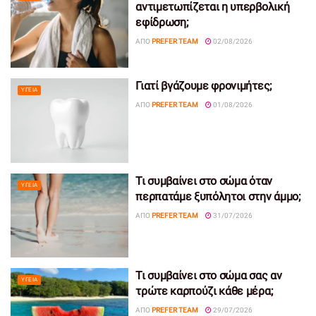
αντιμετωπίζεται η υπερβολική
εφίδρωση;
ΑΠΌ
PREFER TEAM
02/08/2026
Γιατί βγάζουμε φρονιμήτες;
ΥΓΕΊΑ
ΑΠΌ
PREFER TEAM
01/08/2026
Τι συμβαίνει στο σώμα όταν
ΥΓΕΊΑ
περπατάμε ξυπόλητοι στην άμμο;
ΑΠΌ
PREFER TEAM
31/07/2026
Τι συμβαίνει στο σώμα σας αν
ΥΓΕΊΑ
τρώτε καρπούζι κάθε μέρα;
ΑΠΌ
PREFER TEAM
29/07/2026