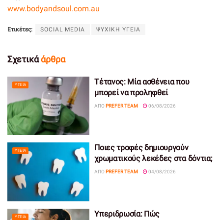
www.bodyandsoul.com.au
Ετικέτες:
SOCIAL MEDIA
ΨΥΧΙΚΗ ΥΓΕΙΑ
Σχετικά
άρθρα
Τέτανος: Μία ασθένεια που
ΥΓΕΊΑ
μπορεί να προληφθεί
ΑΠΌ
PREFER TEAM
06/08/2026
Ποιες τροφές δημιουργούν
ΥΓΕΊΑ
χρωματικούς λεκέδες στα δόντια;
ΑΠΌ
PREFER TEAM
04/08/2026
Υπεριδρωσία: Πώς
ΥΓΕΊΑ