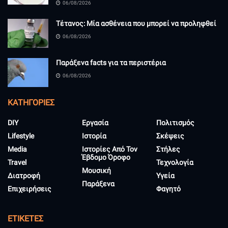
06/08/2026
Τέτανος: Μία ασθένεια που μπορεί να προληφθεί
06/08/2026
Παράξενα facts για τα περιστέρια
06/08/2026
KΑΤΗΓΟΡΊΕΣ
DIY
Εργασία
Πολιτισμός
Lifestyle
Ιστορία
Σκέψεις
Media
Ιστορίες Από Τον
Στήλες
Έβδομο Όροφο
Travel
Τεχνολογία
Μουσική
Διατροφή
Υγεία
Παράξενα
Επιχειρήσεις
Φαγητό
ΕΤΙΚΈΤΕΣ