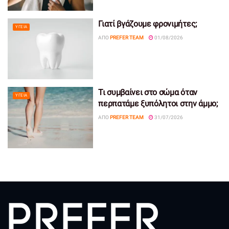
Γιατί βγάζουμε φρονιμήτες;
ΥΓΕΊΑ
ΑΠΌ
PREFER TEAM
01/08/2026
Τι συμβαίνει στο σώμα όταν
ΥΓΕΊΑ
περπατάμε ξυπόλητοι στην άμμο;
ΑΠΌ
PREFER TEAM
31/07/2026