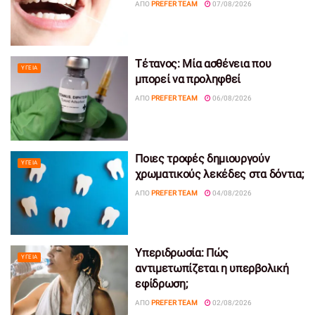
ΑΠΌ
PREFER TEAM
07/08/2026
Τέτανος: Μία ασθένεια που
ΥΓΕΊΑ
μπορεί να προληφθεί
ΑΠΌ
PREFER TEAM
06/08/2026
Ποιες τροφές δημιουργούν
ΥΓΕΊΑ
χρωματικούς λεκέδες στα δόντια;
ΑΠΌ
PREFER TEAM
04/08/2026
Υπεριδρωσία: Πώς
ΥΓΕΊΑ
αντιμετωπίζεται η υπερβολική
εφίδρωση;
ΑΠΌ
PREFER TEAM
02/08/2026