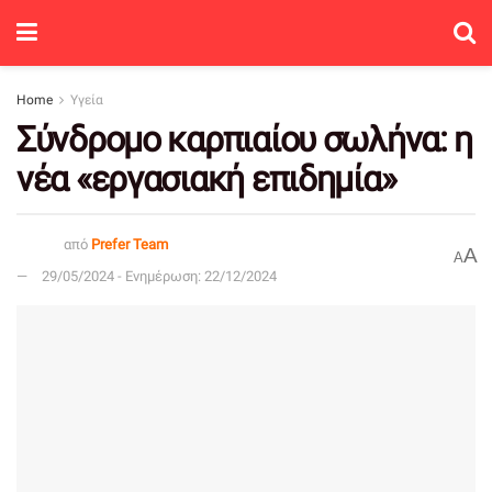
Home
Υγεία
Σύνδρομο καρπιαίου σωλήνα: η
νέα «εργασιακή επιδημία»
από
Prefer Team
A
A
29/05/2024 - Ενημέρωση: 22/12/2024