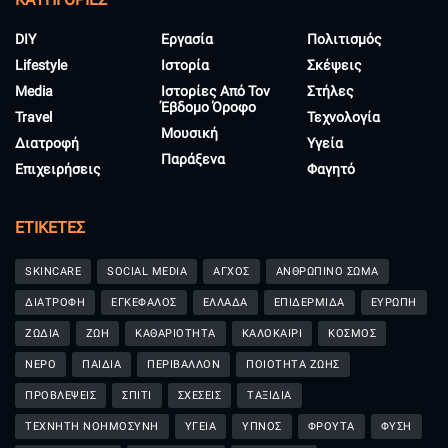
DIY
Εργασία
Πολιτισμός
Lifestyle
Ιστορία
Σκέψεις
Media
Ιστορίες Από Τον
Στήλες
Έβδομο Όροφο
Travel
Τεχνολογία
Μουσική
Διατροφή
Υγεία
Παράξενα
Επιχειρήσεις
Φαγητό
ΕΤΙΚΈΤΕΣ
SKINCARE
SOCIAL MEDIA
ΑΓΧΟΣ
ΑΝΘΡΩΠΙΝΟ ΣΩΜΑ
ΔΙΑΤΡΟΦΗ
ΕΓΚΕΦΑΛΟΣ
ΕΛΛΑΔΑ
ΕΠΙΔΕΡΜΙΔΑ
ΕΥΡΩΠΗ
ΖΩΔΙΑ
ΖΩΗ
ΚΑΘΑΡΙΟΤΗΤΑ
ΚΑΛΟΚΑΙΡΙ
ΚΟΣΜΟΣ
ΝΕΡΟ
ΠΑΙΔΙΑ
ΠΕΡΙΒΑΛΛΟΝ
ΠΟΙΟΤΗΤΑ ΖΩΗΣ
ΠΡΟΒΛΕΨΕΙΣ
ΣΠΙΤΙ
ΣΧΕΣΕΙΣ
ΤΑΞΙΔΙΑ
ΤΕΧΝΗΤΗ ΝΟΗΜΟΣΥΝΗ
ΥΓΕΙΑ
ΥΠΝΟΣ
ΦΡΟΥΤΑ
ΦΥΣΗ