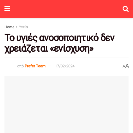
Home
Υγεία
Το υγιές ανοσοποιητικό δεν
χρειάζεται «ενίσχυση»
A
από
Prefer Team
17/02/2024
A