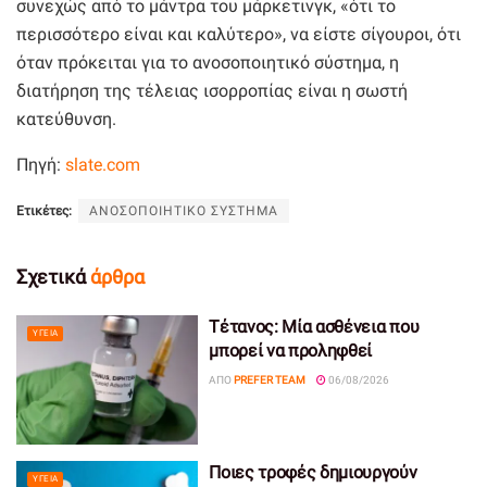
συνεχώς από το μάντρα του μάρκετινγκ, «ότι το
περισσότερο είναι και καλύτερο», να είστε σίγουροι, ότι
όταν πρόκειται για το ανοσοποιητικό σύστημα, η
διατήρηση της τέλειας ισορροπίας είναι η σωστή
κατεύθυνση.
Πηγή:
slate.com
Ετικέτες:
ΑΝΟΣΟΠΟΙΗΤΙΚΟ ΣΥΣΤΗΜΑ
Σχετικά
άρθρα
Τέτανος: Μία ασθένεια που
ΥΓΕΊΑ
μπορεί να προληφθεί
ΑΠΌ
PREFER TEAM
06/08/2026
Ποιες τροφές δημιουργούν
ΥΓΕΊΑ