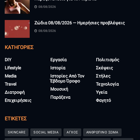
08/08/2026
Ζώδια 08/08/2026 — Ημερήσιες προβλέψεις
08/08/2026
KΑΤΗΓΟΡΊΕΣ
DIY
Εργασία
Πολιτισμός
Lifestyle
Ιστορία
Σκέψεις
Media
Ιστορίες Από Τον
Στήλες
Έβδομο Όροφο
Travel
Τεχνολογία
Μουσική
Διατροφή
Υγεία
Παράξενα
Επιχειρήσεις
Φαγητό
ΕΤΙΚΈΤΕΣ
SKINCARE
SOCIAL MEDIA
ΑΓΧΟΣ
ΑΝΘΡΩΠΙΝΟ ΣΩΜΑ