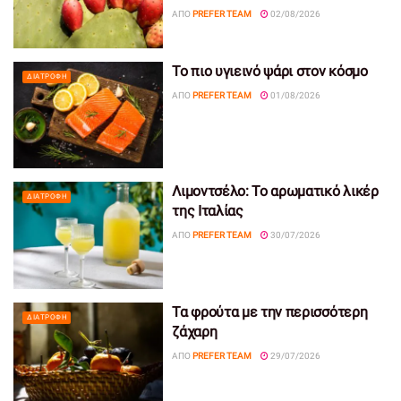
ΑΠΌ
PREFER TEAM
02/08/2026
Το πιο υγιεινό ψάρι στον κόσμο
ΔΙΑΤΡΟΦΉ
ΑΠΌ
PREFER TEAM
01/08/2026
Λιμοντσέλο: Το αρωματικό λικέρ
ΔΙΑΤΡΟΦΉ
της Ιταλίας
ΑΠΌ
PREFER TEAM
30/07/2026
Τα φρούτα με την περισσότερη
ΔΙΑΤΡΟΦΉ
ζάχαρη
ΑΠΌ
PREFER TEAM
29/07/2026