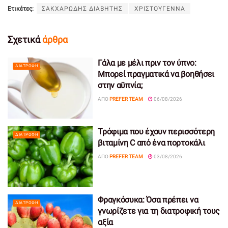
Ετικέτες:
ΣΑΚΧΑΡΩΔΗΣ ΔΙΑΒΗΤΗΣ
ΧΡΙΣΤΟΥΓΕΝΝΑ
Σχετικά
άρθρα
Γάλα με μέλι πριν τον ύπνο:
ΔΙΑΤΡΟΦΉ
Μπορεί πραγματικά να βοηθήσει
στην αϋπνία;
ΑΠΌ
PREFER TEAM
06/08/2026
Τρόφιμα που έχουν περισσότερη
ΔΙΑΤΡΟΦΉ
βιταμίνη C από ένα πορτοκάλι
ΑΠΌ
PREFER TEAM
03/08/2026
Φραγκόσυκα: Όσα πρέπει να
ΔΙΑΤΡΟΦΉ
γνωρίζετε για τη διατροφική τους
αξία