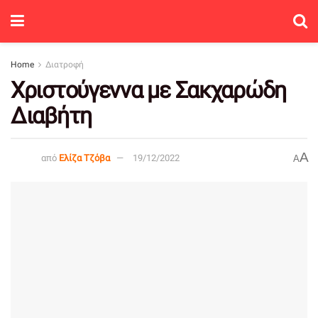
Home
Διατροφή
Χριστούγεννα με Σακχαρώδη
Διαβήτη
A
από
Ελίζα Τζόβα
19/12/2022
A