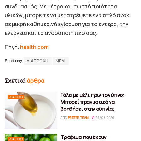
συνδυασμός. Με μέτρο και σωστή ποιότητα
υλικών, μπορείτε να μετατρέψετε ένα απλό σνακ
σε μικρή καθημερινή ενίσχυση για το έντερο, την
ενέργεια και το ανοσοποιητικό σας.
Πηγή:
health.com
Ετικέτες:
ΔΙΑΤΡΟΦΗ
ΜΕΛΙ
Σχετικά
άρθρα
Γάλα με μέλι πριν τον ύπνο:
ΔΙΑΤΡΟΦΉ
Μπορεί πραγματικά να
βοηθήσει στην αϋπνία;
ΑΠΌ
PREFER TEAM
06/08/2026
Τρόφιμα που έχουν
ΔΙΑΤΡΟΦΉ