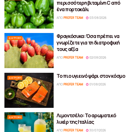
περισσότερη βιταμίνη C από
ένα πορτοκάλι
ΑΠΌ
PREFER TEAM
03/08/2026
Φραγκόσυκα: Όσα πρέπει να
ΔΙΑΤΡΟΦΉ
γνωρίζετε για τη διατροφική
τους αξία
ΑΠΌ
PREFER TEAM
02/08/2026
Το πιο υγιεινό ψάρι στον κόσμο
ΔΙΑΤΡΟΦΉ
ΑΠΌ
PREFER TEAM
01/08/2026
Λιμοντσέλο: Το αρωματικό
ΔΙΑΤΡΟΦΉ
λικέρ της Ιταλίας
ΑΠΌ
PREFER TEAM
30/07/2026