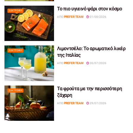
Το πιο υγιεινό ψάρι στον κόσμο
ΔΙΑΤΡΟΦΉ
ΑΠΌ
PREFER TEAM
01/08/2026
Λιμοντσέλο: Το αρωματικό λικέρ
ΔΙΑΤΡΟΦΉ
της Ιταλίας
ΑΠΌ
PREFER TEAM
30/07/2026
Τα φρούτα με την περισσότερη
ΔΙΑΤΡΟΦΉ
ζάχαρη
ΑΠΌ
PREFER TEAM
29/07/2026