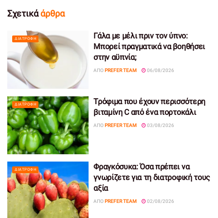
Σχετικά
άρθρα
Γάλα με μέλι πριν τον ύπνο:
ΔΙΑΤΡΟΦΉ
Μπορεί πραγματικά να βοηθήσει
στην αϋπνία;
ΑΠΌ
PREFER TEAM
06/08/2026
Τρόφιμα που έχουν περισσότερη
ΔΙΑΤΡΟΦΉ
βιταμίνη C από ένα πορτοκάλι
ΑΠΌ
PREFER TEAM
03/08/2026
Φραγκόσυκα: Όσα πρέπει να
ΔΙΑΤΡΟΦΉ
γνωρίζετε για τη διατροφική τους
αξία
ΑΠΌ
PREFER TEAM
02/08/2026