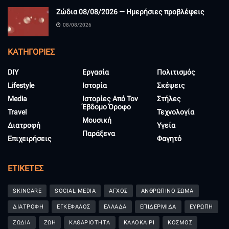
Ζώδια 08/08/2026 — Ημερήσιες προβλέψεις
08/08/2026
KΑΤΗΓΟΡΊΕΣ
DIY
Εργασία
Πολιτισμός
Lifestyle
Ιστορία
Σκέψεις
Media
Ιστορίες Από Τον
Στήλες
Έβδομο Όροφο
Travel
Τεχνολογία
Μουσική
Διατροφή
Υγεία
Παράξενα
Επιχειρήσεις
Φαγητό
ΕΤΙΚΈΤΕΣ
SKINCARE
SOCIAL MEDIA
ΑΓΧΟΣ
ΑΝΘΡΩΠΙΝΟ ΣΩΜΑ
ΔΙΑΤΡΟΦΗ
ΕΓΚΕΦΑΛΟΣ
ΕΛΛΑΔΑ
ΕΠΙΔΕΡΜΙΔΑ
ΕΥΡΩΠΗ
ΖΩΔΙΑ
ΖΩΗ
ΚΑΘΑΡΙΟΤΗΤΑ
ΚΑΛΟΚΑΙΡΙ
ΚΟΣΜΟΣ