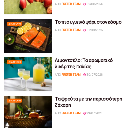
ΑΠΌ
PREFER TEAM
02/08/2026
Το πιο υγιεινό ψάρι στον κόσμο
ΔΙΑΤΡΟΦΉ
ΑΠΌ
PREFER TEAM
01/08/2026
Λιμοντσέλο: Το αρωματικό
ΔΙΑΤΡΟΦΉ
λικέρ της Ιταλίας
ΑΠΌ
PREFER TEAM
30/07/2026
Τα φρούτα με την περισσότερη
ΔΙΑΤΡΟΦΉ
ζάχαρη
ΑΠΌ
PREFER TEAM
29/07/2026