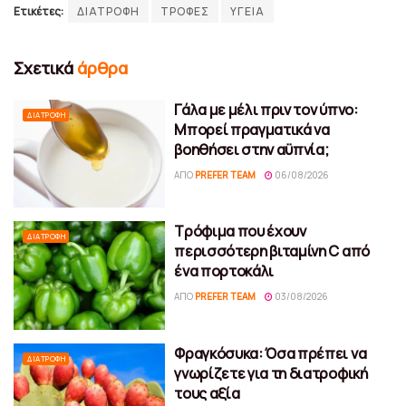
Ετικέτες:
ΔΙΑΤΡΟΦΗ
ΤΡΟΦΕΣ
ΥΓΕΙΑ
Σχετικά
άρθρα
Γάλα με μέλι πριν τον ύπνο:
ΔΙΑΤΡΟΦΉ
Μπορεί πραγματικά να
βοηθήσει στην αϋπνία;
ΑΠΌ
PREFER TEAM
06/08/2026
Τρόφιμα που έχουν
ΔΙΑΤΡΟΦΉ
περισσότερη βιταμίνη C από
ένα πορτοκάλι
ΑΠΌ
PREFER TEAM
03/08/2026
Φραγκόσυκα: Όσα πρέπει να
ΔΙΑΤΡΟΦΉ
γνωρίζετε για τη διατροφική
τους αξία