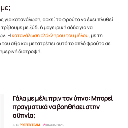
με;
ς για κατανάλωση, αρκεί το φρούτο να έχει πλυθεί
το τρίβουμε με ξύδι ή μαγειρική σόδα για να
ων. Η
κατανάλωση ολόκληρου του μήλου
, με τη
 του αξία και μετατρέπει αυτό το απλό φρούτο σε
θημερινή διατροφή.
Γάλα με μέλι πριν τον ύπνο: Μπορεί
πραγματικά να βοηθήσει στην
αϋπνία;
ΑΠΌ
PREFER TEAM
06/08/2026