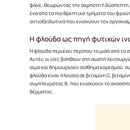
φάνε, θεωρώντας την άχρηστη ή δύσπεπτη. 
ένα από τα πιο θρεπτικά τμήματα του φρούτ
αντιοξειδωτικά που ενισχύουν τον οργανισ
Η φλούδα ως πηγή φυτικών ιν
Η φλούδα περιέχει περίπου το μισό από το 
Αυτές οι ίνες βοηθούν στη σωστή λειτουργί
αίμα και δημιουργούν αίσθημα κορεσμού, σ
φλούδα είναι πλούσια σε βιταμίνη C, βιταμί
συμπλέγματος Β, που ενισχύουν το ανοσοπο
δέρματος.