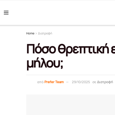
Home
Διατροφή
Πόσο θρεπτική ε
μήλου;
από
Prefer Team
29/10/2025
σε
Διατροφή