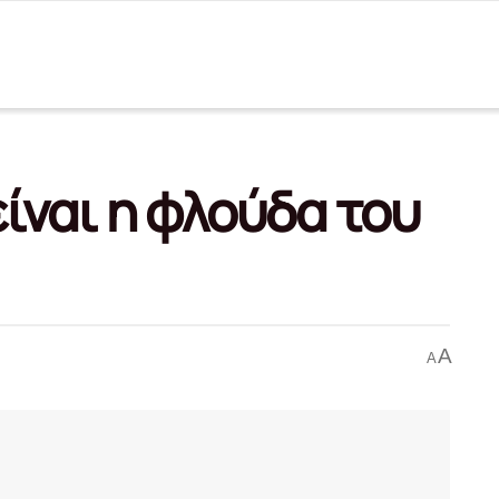
ίναι η φλούδα του
A
A