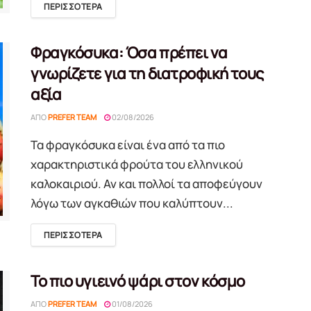
DETAILS
ΠΕΡΙΣΣΟΤΕΡΑ
Φραγκόσυκα: Όσα πρέπει να
γνωρίζετε για τη διατροφική τους
αξία
ΑΠΌ
PREFER TEAM
02/08/2026
Τα φραγκόσυκα είναι ένα από τα πιο
χαρακτηριστικά φρούτα του ελληνικού
καλοκαιριού. Αν και πολλοί τα αποφεύγουν
λόγω των αγκαθιών που καλύπτουν...
DETAILS
ΠΕΡΙΣΣΟΤΕΡΑ
Το πιο υγιεινό ψάρι στον κόσμο
ΑΠΌ
PREFER TEAM
01/08/2026