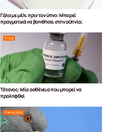
Γάλα με μέλι πριν τον ύπνο: Μπορεί
πραγματικά να βοηθήσει στην αϋπνία;
ΥΓΕΊΑ
Τέτανος: Μία ασθένεια που μπορεί να
προληφθεί
ΠΑΡΆΞΕΝΑ