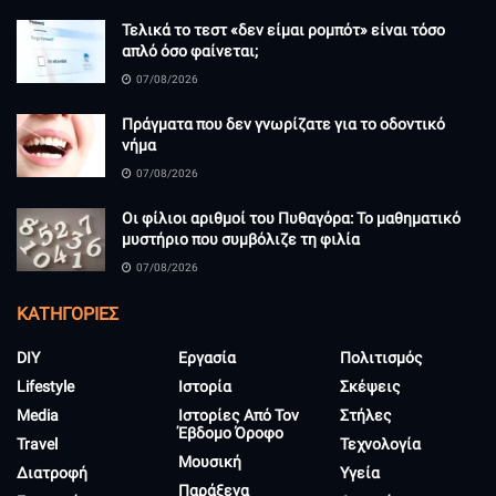
Τελικά το τεστ «δεν είμαι ρομπότ» είναι τόσο
απλό όσο φαίνεται;
07/08/2026
Πράγματα που δεν γνωρίζατε για το οδοντικό
νήμα
07/08/2026
Οι φίλιοι αριθμοί του Πυθαγόρα: Το μαθηματικό
μυστήριο που συμβόλιζε τη φιλία
07/08/2026
KΑΤΗΓΟΡΊΕΣ
DIY
Εργασία
Πολιτισμός
Lifestyle
Ιστορία
Σκέψεις
Media
Ιστορίες Από Τον
Στήλες
Έβδομο Όροφο
Travel
Τεχνολογία
Μουσική
Διατροφή
Υγεία
Παράξενα