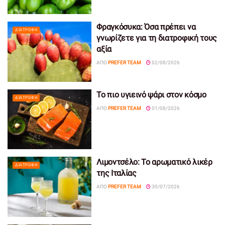
Φραγκόσυκα: Όσα πρέπει να
ΔΙΑΤΡΟΦΉ
γνωρίζετε για τη διατροφική τους
αξία
ΑΠΌ
PREFER TEAM
02/08/2026
Το πιο υγιεινό ψάρι στον κόσμο
ΔΙΑΤΡΟΦΉ
ΑΠΌ
PREFER TEAM
01/08/2026
Λιμοντσέλο: Το αρωματικό λικέρ
ΔΙΑΤΡΟΦΉ
της Ιταλίας
ΑΠΌ
PREFER TEAM
30/07/2026