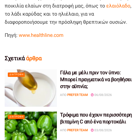
ποικιλία ελαίων στη διατροφή μας, όπως το
ελαιόλαδο
,
το λάδι καρύδας και το ηλιέλαιο, για να
διαφοροποιήσουμε την πρόσληψη θρεπτικών ουσιών.
Πηγή:
www.healthline.com
Σχετικά
άρθρα
Γάλα με μέλι πριν τον ύπνο:
ΔΙΑΤΡΟΦΉ
Μπορεί πραγματικά να βοηθήσει
στην αϋπνία;
ΑΠΌ
PREFER TEAM
06/08/2026
Τρόφιμα που έχουν περισσότερη
ΔΙΑΤΡΟΦΉ
βιταμίνη C από ένα πορτοκάλι
ΑΠΌ
PREFER TEAM
03/08/2026