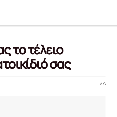
ας το τέλειο
ατοικίδιό σας
A
A