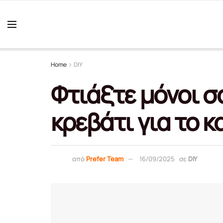
Home
DIY
Φτιάξτε μόνοι σ
κρεβάτι για το κ
από
Prefer Team
16/09/2025
σε
DIY