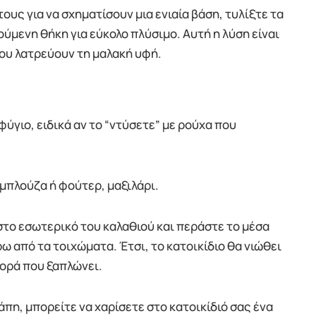
τους για να σχηματίσουν μια ενιαία βάση, τυλίξτε τα
ύμενη θήκη για εύκολο πλύσιμο. Αυτή η λύση είναι
που λατρεύουν τη μαλακή υφή.
φύγιο, ειδικά αν το “ντύσετε” με ρούχα που
 μπλούζα ή φούτερ, μαξιλάρι.
στο εσωτερικό του καλαθιού και περάστε το μέσα
ρω από τα τοιχώματα. Έτσι, το κατοικίδιο θα νιώθει
ορά που ξαπλώνει.
άπη, μπορείτε να χαρίσετε στο κατοικίδιό σας ένα