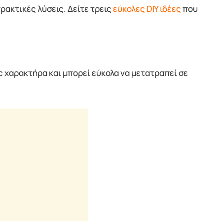
ρακτικές λύσεις. Δείτε τρεις
εύκολες DIY ιδέες
που
tic χαρακτήρα και μπορεί εύκολα να μετατραπεί σε