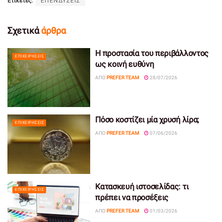
Ετικέτες:
ΕΠΕΝΔΥΣΕΙΣ
Σχετικά
άρθρα
Η προστασία του περιβάλλοντος
ΕΠΙΧΕΙΡΉΣΕΙΣ
ως κοινή ευθύνη
ΑΠΌ
PREFER TEAM
28/07/2026
Πόσο κοστίζει μία χρυσή λίρα;
ΕΠΙΧΕΙΡΉΣΕΙΣ
ΑΠΌ
PREFER TEAM
07/06/2026
Κατασκευή ιστοσελίδας: τι
ΕΠΙΧΕΙΡΉΣΕΙΣ
πρέπει να προσέξεις
ΑΠΌ
PREFER TEAM
01/03/2026