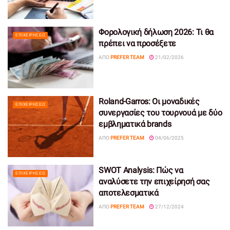
Φορολογική δήλωση 2026: Τι θα
ΕΠΙΧΕΙΡΉΣΕΙΣ
πρέπει να προσέξετε
ΑΠΌ
PREFER TEAM
21/02/2026
Roland-Garros: Οι μοναδικές
ΕΠΙΧΕΙΡΉΣΕΙΣ
συνεργασίες του τουρνουά με δύο
εμβληματικά brands
ΑΠΌ
PREFER TEAM
04/06/2025
SWOT Analysis: Πώς να
ΕΠΙΧΕΙΡΉΣΕΙΣ
αναλύσετε την επιχείρησή σας
αποτελεσματικά
ΑΠΌ
PREFER TEAM
27/12/2024