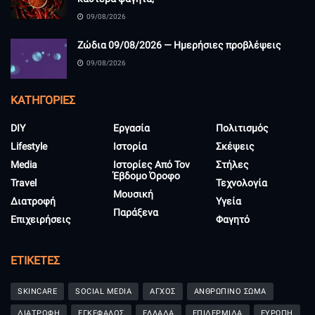
09/08/2026
Ζώδια 09/08/2026 — Ημερήσιες προβλέψεις
09/08/2026
KΑΤΗΓΟΡΊΕΣ
DIY
Εργασία
Πολιτισμός
Lifestyle
Ιστορία
Σκέψεις
Media
Ιστορίες Από Τον
Στήλες
Έβδομο Όροφο
Travel
Τεχνολογία
Μουσική
Διατροφή
Υγεία
Παράξενα
Επιχειρήσεις
Φαγητό
ΕΤΙΚΈΤΕΣ
SKINCARE
SOCIAL MEDIA
ΑΓΧΟΣ
ΑΝΘΡΩΠΙΝΟ ΣΩΜΑ
ΔΙΑΤΡΟΦΗ
ΕΓΚΕΦΑΛΟΣ
ΕΛΛΑΔΑ
ΕΠΙΔΕΡΜΙΔΑ
ΕΥΡΩΠΗ