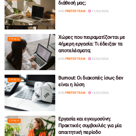
διάθεσή μας;
ΑΠΌ
PREFER TEAM
17/03/2026
Χώρες που πειραματίζονται με
ΕΡΓΑΣΊΑ
4ήμερη εργασία: Τι έδειξαν τα
αποτελέσματα;
ΑΠΌ
PREFER TEAM
22/02/2026
Burnout: Οι διακοπές ίσως δεν
ΕΡΓΑΣΊΑ
είναι η λύση
ΑΠΌ
PREFER TEAM
14/02/2026
Εργασία και εγκυμοσύνη:
ΕΡΓΑΣΊΑ
Πρακτικές συμβουλές για μία
απαιτητική περίοδο