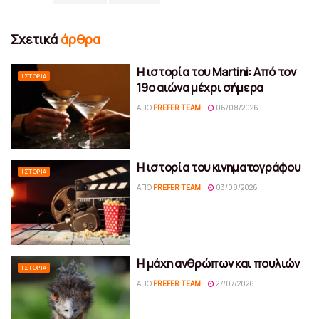
Σχετικά
άρθρα
Η ιστορία του Martini: Από τον
ΙΣΤΟΡΊΑ
19ο αιώνα μέχρι σήμερα
ΑΠΌ
PREFER TEAM
06/08/2026
Η ιστορία του κινηματογράφου
ΙΣΤΟΡΊΑ
ΑΠΌ
PREFER TEAM
03/08/2026
Η μάχη ανθρώπων και πουλιών
ΙΣΤΟΡΊΑ
ΑΠΌ
PREFER TEAM
27/07/2026