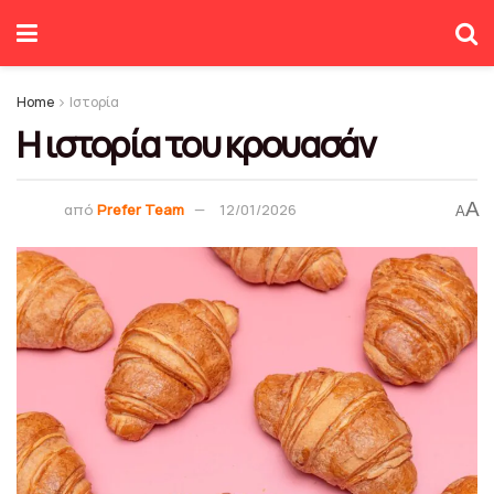
Home
Ιστορία
Η ιστορία του κρουασάν
A
από
Prefer Team
12/01/2026
A