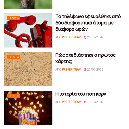
Το τηλέφωνο εφευρέθηκε από
ΙΣΤΟΡΊΑ
δύο διαφορετικά άτομα, με
διαφορά ωρών
ΑΠΌ
PREFER TEAM
24/07/2026
Πώς σχεδιάστηκε ο πρώτος
ΙΣΤΟΡΊΑ
χάρτης;
ΑΠΌ
PREFER TEAM
20/07/2026
Η ιστορία του ποπ κορν
ΙΣΤΟΡΊΑ
ΑΠΌ
PREFER TEAM
19/07/2026