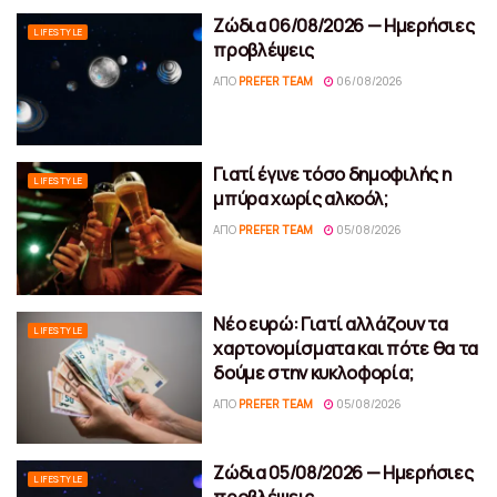
Ζώδια 06/08/2026 — Ημερήσιες
LIFESTYLE
προβλέψεις
ΑΠΌ
PREFER TEAM
06/08/2026
Γιατί έγινε τόσο δημοφιλής η
LIFESTYLE
μπύρα χωρίς αλκοόλ;
ΑΠΌ
PREFER TEAM
05/08/2026
Νέο ευρώ: Γιατί αλλάζουν τα
LIFESTYLE
χαρτονομίσματα και πότε θα τα
δούμε στην κυκλοφορία;
ΑΠΌ
PREFER TEAM
05/08/2026
Ζώδια 05/08/2026 — Ημερήσιες
LIFESTYLE