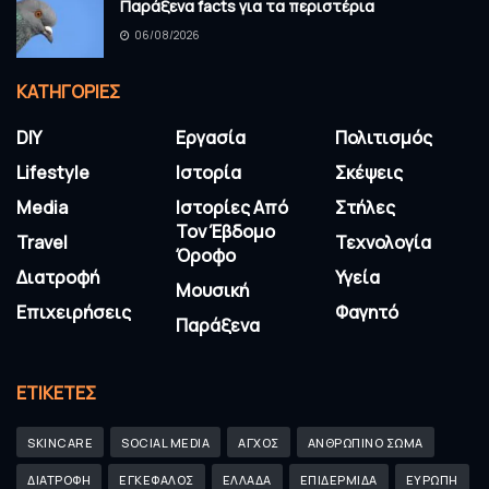
Παράξενα facts για τα περιστέρια
06/08/2026
KΑΤΗΓΟΡΊΕΣ
DIY
Εργασία
Πολιτισμός
Lifestyle
Ιστορία
Σκέψεις
Media
Ιστορίες Από
Στήλες
Τον Έβδομο
Travel
Τεχνολογία
Όροφο
Διατροφή
Υγεία
Μουσική
Επιχειρήσεις
Φαγητό
Παράξενα
ΕΤΙΚΈΤΕΣ
SKINCARE
SOCIAL MEDIA
ΑΓΧΟΣ
ΑΝΘΡΩΠΙΝΟ ΣΩΜΑ
ΔΙΑΤΡΟΦΗ
ΕΓΚΕΦΑΛΟΣ
ΕΛΛΑΔΑ
ΕΠΙΔΕΡΜΙΔΑ
ΕΥΡΩΠΗ