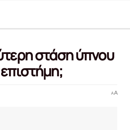
λύτερη στάση ύπνου
 επιστήμη;
A
A