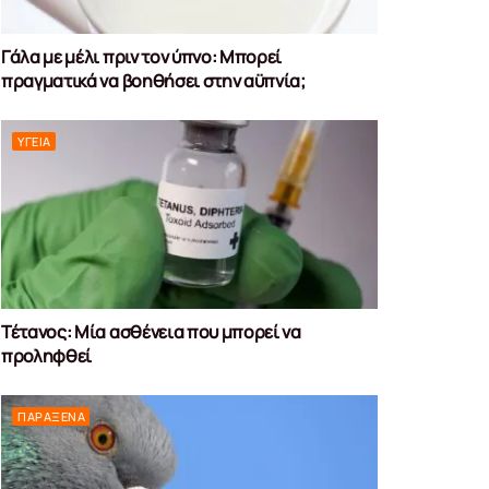
Γάλα με μέλι πριν τον ύπνο: Μπορεί
πραγματικά να βοηθήσει στην αϋπνία;
ΥΓΕΊΑ
Τέτανος: Μία ασθένεια που μπορεί να
προληφθεί
ΠΑΡΆΞΕΝΑ