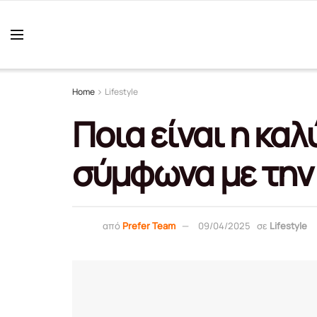
Home
Lifestyle
Ποια είναι η κα
σύμφωνα με την
από
Prefer Team
09/04/2025
σε
Lifestyle