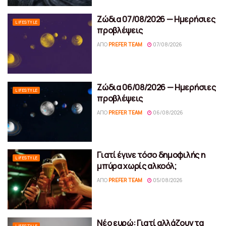
Ζώδια 07/08/2026 — Ημερήσιες
LIFESTYLE
προβλέψεις
ΑΠΌ
PREFER TEAM
07/08/2026
Ζώδια 06/08/2026 — Ημερήσιες
LIFESTYLE
προβλέψεις
ΑΠΌ
PREFER TEAM
06/08/2026
Γιατί έγινε τόσο δημοφιλής η
LIFESTYLE
μπύρα χωρίς αλκοόλ;
ΑΠΌ
PREFER TEAM
05/08/2026
Νέο ευρώ: Γιατί αλλάζουν τα
LIFESTYLE