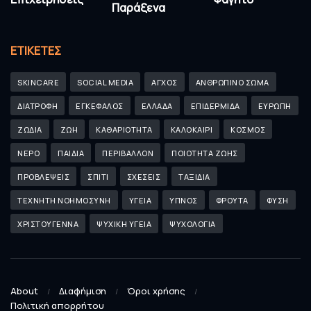
Παράξενα
ΕΤΙΚΈΤΕΣ
SKINCARE
SOCIAL MEDIA
ΑΓΧΟΣ
ΑΝΘΡΩΠΙΝΟ ΣΩΜΑ
ΔΙΑΤΡΟΦΗ
ΕΓΚΕΦΑΛΟΣ
ΕΛΛΑΔΑ
ΕΠΙΔΕΡΜΙΔΑ
ΕΥΡΩΠΗ
ΖΩΔΙΑ
ΖΩΗ
ΚΑΘΑΡΙΟΤΗΤΑ
ΚΑΛΟΚΑΙΡΙ
ΚΟΣΜΟΣ
ΝΕΡΟ
ΠΑΙΔΙΑ
ΠΕΡΙΒΑΛΛΟΝ
ΠΟΙΟΤΗΤΑ ΖΩΗΣ
ΠΡΟΒΛΕΨΕΙΣ
ΣΠΙΤΙ
ΣΧΕΣΕΙΣ
ΤΑΞΙΔΙΑ
ΤΕΧΝΗΤΗ ΝΟΗΜΟΣΥΝΗ
ΥΓΕΙΑ
ΥΠΝΟΣ
ΦΡΟΥΤΑ
ΦΥΣΗ
ΧΡΙΣΤΟΥΓΕΝΝΑ
ΨΥΧΙΚΗ ΥΓΕΙΑ
ΨΥΧΟΛΟΓΙΑ
About
Διαφήμιση
Όροι χρήσης
Πολιτική απορρήτου