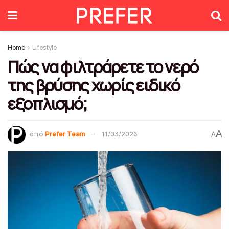
Home
Lifestyle
Πώς να φιλτράρετε το νερό
της βρύσης χωρίς ειδικό
εξοπλισμό;
A
από
Prefer Team
11/03/2026
A