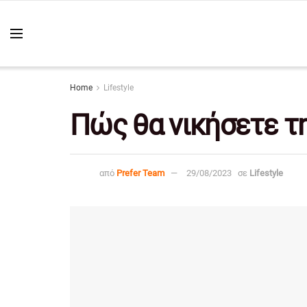
Home
Lifestyle
Πώς θα νικήσετε τ
από
Prefer Team
29/08/2023
σε
Lifestyle