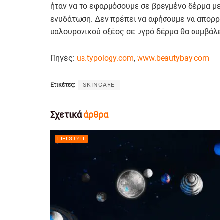
ήταν να το εφαρμόσουμε σε βρεγμένο δέρμα μετ
ενυδάτωση. Δεν πρέπει να αφήσουμε να απορρ
υαλουρονικού οξέος σε υγρό δέρμα θα συμβάλε
Πηγές:
us.typology.com
,
www.beautybay.com
Ετικέτες:
SKINCARE
Σχετικά
άρθρα
LIFESTYLE