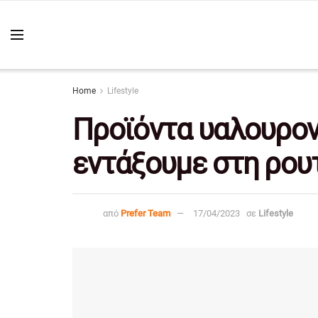
Home
Lifestyle
Προϊόντα υαλουρον
εντάξουμε στη ρου
από
Prefer Team
17/04/2023
σε
Lifestyle