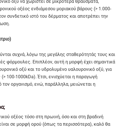
νικό οξύ να χωριστεί σε μικρότερα θραύσματα,
ρονικού οξέος ενδιάμεσου μοριακού βάρους (> 1.000-
τον συνδετικό ιστό του δέρματος και αποτρέπει την
τωση.
άτριο)
ύνται συχνά, λόγω της μεγάλης σταθερότητάς τους και
ές φόρμουλες. Επιπλέον, αυτή η μορφή έχει σημαντικά
υρονικό οξύ και το υδρολυμένο υαλουρονικό οξύ, για
(> 100-1000kDa). Έτσι, ενισχύεται η παραγωγή
 τον οργανισμό, ενώ, παράλληλα, μειώνεται η
α;
κού οξέος τόσο στη πρωινή, όσο και στη βραδινή
είναι σε μορφή ορού (όπως τα περισσότερα), καλό θα