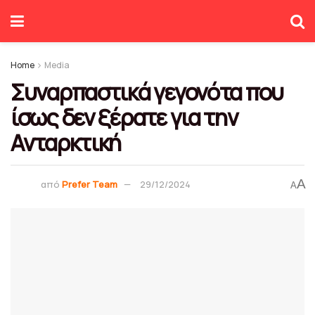
Home
Media
Συναρπαστικά γεγονότα που
ίσως δεν ξέρατε για την
Ανταρκτική
A
από
Prefer Team
29/12/2024
A