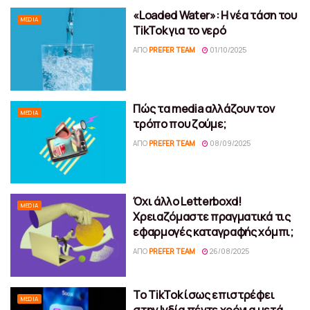
«Loaded Water»: Η νέα τάση του
MEDIA
TikTok για το νερό
ΑΠΌ
PREFER TEAM
01/10/2025
Πώς τα media αλλάζουν τον
MEDIA
τρόπο που ζούμε;
ΑΠΌ
PREFER TEAM
08/09/2025
Όχι άλλο Letterboxd!
MEDIA
Χρειαζόμαστε πραγματικά τις
εφαρμογές καταγραφής χόμπι;
ΑΠΌ
PREFER TEAM
26/08/2025
Το TikTok ίσως επιστρέφει
MEDIA
στην Ινδία πέντε χρόνια μετά