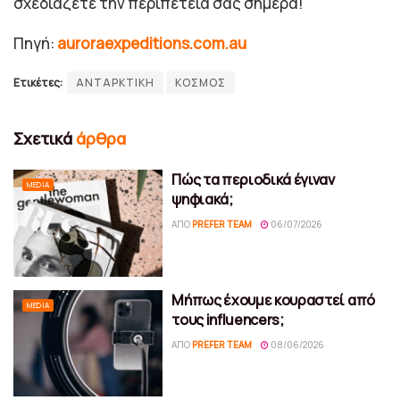
σχεδιάζετε την περιπέτειά σας σήμερα!
Πηγή:
auroraexpeditions.com.au
Ετικέτες:
ΑΝΤΑΡΚΤΙΚΗ
ΚΟΣΜΟΣ
Σχετικά
άρθρα
Πώς τα περιοδικά έγιναν
MEDIA
ψηφιακά;
ΑΠΌ
PREFER TEAM
06/07/2026
Μήπως έχουμε κουραστεί από
MEDIA
τους influencers;
ΑΠΌ
PREFER TEAM
08/06/2026