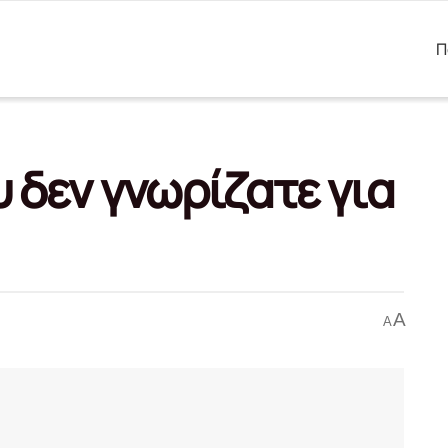
Π
 δεν γνωρίζατε για
A
A