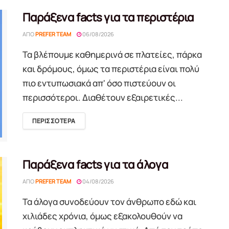
Παράξενα facts για τα περιστέρια
ΑΠΌ
PREFER TEAM
06/08/2026
Τα βλέπουμε καθημερινά σε πλατείες, πάρκα
και δρόμους, όμως τα περιστέρια είναι πολύ
πιο εντυπωσιακά απ' όσο πιστεύουν οι
περισσότεροι. Διαθέτουν εξαιρετικές...
DETAILS
ΠΕΡΙΣΣΟΤΕΡΑ
Παράξενα facts για τα άλογα
ΑΠΌ
PREFER TEAM
04/08/2026
Τα άλογα συνοδεύουν τον άνθρωπο εδώ και
χιλιάδες χρόνια, όμως εξακολουθούν να