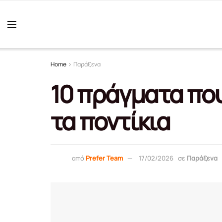
Home
Παράξενα
10 πράγματα που
τα ποντίκια
από
Prefer Team
17/02/2026
σε
Παράξενα