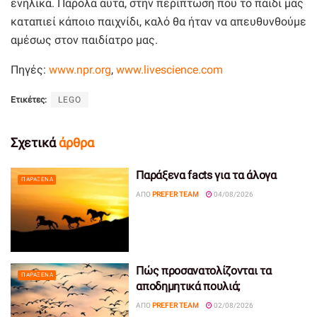
ενήλικα. Παρόλα αυτά, στην περίπτωση που το παιδί μας
καταπιεί κάποιο παιχνίδι, καλό θα ήταν να απευθυνθούμε
αμέσως στον παιδίατρο μας.
Πηγές:
www.npr.org
,
www.livescience.com
Ετικέτες:
LEGO
Σχετικά
άρθρα
Παράξενα facts για τα άλογα
ΠΑΡΆΞΕΝΑ
ΑΠΌ
PREFER TEAM
04/08/2026
Πώς προσανατολίζονται τα
ΠΑΡΆΞΕΝΑ
αποδημητικά πουλιά;
ΑΠΌ
PREFER TEAM
02/08/2026