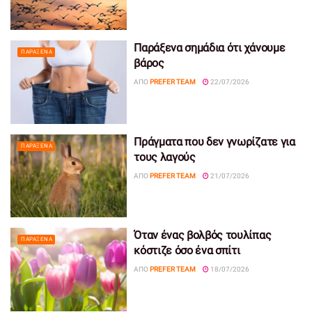
Παράξενα σημάδια ότι χάνουμε
ΠΑΡΆΞΕΝΑ
βάρος
ΑΠΌ
PREFER TEAM
22/07/2026
Πράγματα που δεν γνωρίζατε για
ΠΑΡΆΞΕΝΑ
τους λαγούς
ΑΠΌ
PREFER TEAM
21/07/2026
Όταν ένας βολβός τουλίπας
ΠΑΡΆΞΕΝΑ
κόστιζε όσο ένα σπίτι
ΑΠΌ
PREFER TEAM
18/07/2026