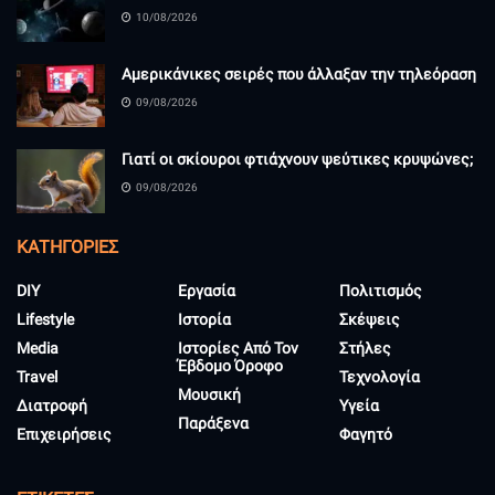
10/08/2026
Αμερικάνικες σειρές που άλλαξαν την τηλεόραση
09/08/2026
Γιατί οι σκίουροι φτιάχνουν ψεύτικες κρυψώνες;
09/08/2026
KΑΤΗΓΟΡΊΕΣ
DIY
Εργασία
Πολιτισμός
Lifestyle
Ιστορία
Σκέψεις
Media
Ιστορίες Από Τον
Στήλες
Έβδομο Όροφο
Travel
Τεχνολογία
Μουσική
Διατροφή
Υγεία
Παράξενα
Επιχειρήσεις
Φαγητό