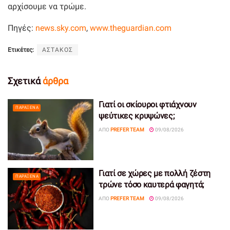
αρχίσουμε να τρώμε.
Πηγές:
news.sky.com
,
www.theguardian.com
Ετικέτες:
ΑΣΤΑΚΟΣ
Σχετικά
άρθρα
Γιατί οι σκίουροι φτιάχνουν
ΠΑΡΆΞΕΝΑ
ψεύτικες κρυψώνες;
ΑΠΌ
PREFER TEAM
09/08/2026
Γιατί σε χώρες με πολλή ζέστη
ΠΑΡΆΞΕΝΑ
τρώνε τόσο καυτερά φαγητά;
ΑΠΌ
PREFER TEAM
09/08/2026