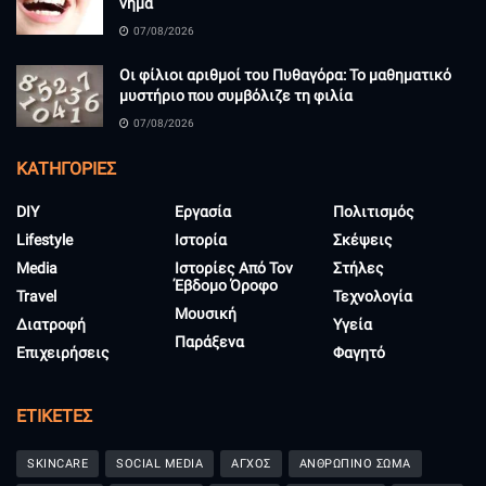
νήμα
07/08/2026
Οι φίλιοι αριθμοί του Πυθαγόρα: Το μαθηματικό
μυστήριο που συμβόλιζε τη φιλία
07/08/2026
KΑΤΗΓΟΡΊΕΣ
DIY
Εργασία
Πολιτισμός
Lifestyle
Ιστορία
Σκέψεις
Media
Ιστορίες Από Τον
Στήλες
Έβδομο Όροφο
Travel
Τεχνολογία
Μουσική
Διατροφή
Υγεία
Παράξενα
Επιχειρήσεις
Φαγητό
ΕΤΙΚΈΤΕΣ
SKINCARE
SOCIAL MEDIA
ΑΓΧΟΣ
ΑΝΘΡΩΠΙΝΟ ΣΩΜΑ