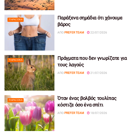
Παράξενα σημάδια ότι χάνουμε
ΠΑΡΆΞΕΝΑ
βάρος
ΑΠΌ
PREFER TEAM
22/07/2026
Πράγματα που δεν γνωρίζατε για
ΠΑΡΆΞΕΝΑ
τους λαγούς
ΑΠΌ
PREFER TEAM
21/07/2026
Όταν ένας βολβός τουλίπας
ΠΑΡΆΞΕΝΑ
κόστιζε όσο ένα σπίτι
ΑΠΌ
PREFER TEAM
18/07/2026