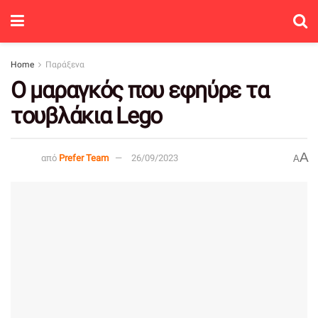
Home
Παράξενα
Ο μαραγκός που εφηύρε τα
τουβλάκια Lego
A
από
Prefer Team
26/09/2023
A