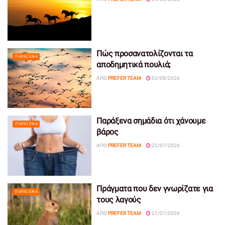
Πώς προσανατολίζονται τα
ΠΑΡΆΞΕΝΑ
αποδημητικά πουλιά;
ΑΠΌ
PREFER TEAM
02/08/2026
Παράξενα σημάδια ότι χάνουμε
ΠΑΡΆΞΕΝΑ
βάρος
ΑΠΌ
PREFER TEAM
22/07/2026
Πράγματα που δεν γνωρίζατε για
ΠΑΡΆΞΕΝΑ
τους λαγούς
ΑΠΌ
PREFER TEAM
21/07/2026