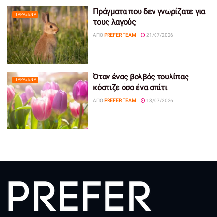
Πράγματα που δεν γνωρίζατε για
ΠΑΡΆΞΕΝΑ
τους λαγούς
ΑΠΌ
PREFER TEAM
21/07/2026
Όταν ένας βολβός τουλίπας
ΠΑΡΆΞΕΝΑ
κόστιζε όσο ένα σπίτι
ΑΠΌ
PREFER TEAM
18/07/2026