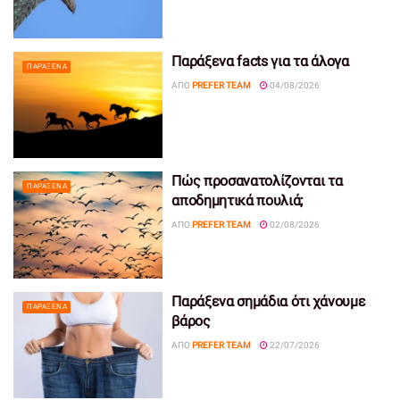
Παράξενα facts για τα άλογα
ΠΑΡΆΞΕΝΑ
ΑΠΌ
PREFER TEAM
04/08/2026
Πώς προσανατολίζονται τα
ΠΑΡΆΞΕΝΑ
αποδημητικά πουλιά;
ΑΠΌ
PREFER TEAM
02/08/2026
Παράξενα σημάδια ότι χάνουμε
ΠΑΡΆΞΕΝΑ
βάρος
ΑΠΌ
PREFER TEAM
22/07/2026