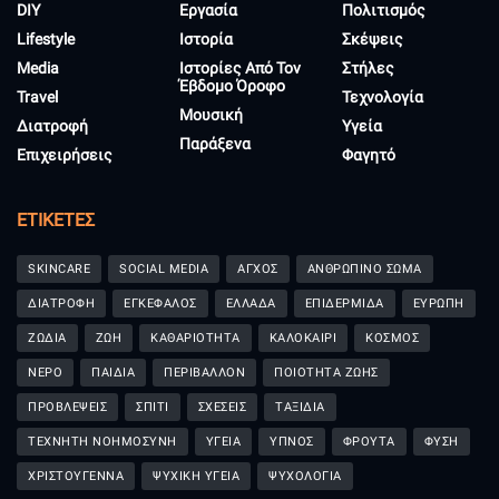
DIY
Εργασία
Πολιτισμός
Lifestyle
Ιστορία
Σκέψεις
Media
Ιστορίες Από Τον
Στήλες
Έβδομο Όροφο
Travel
Τεχνολογία
Μουσική
Διατροφή
Υγεία
Παράξενα
Επιχειρήσεις
Φαγητό
ΕΤΙΚΈΤΕΣ
SKINCARE
SOCIAL MEDIA
ΑΓΧΟΣ
ΑΝΘΡΩΠΙΝΟ ΣΩΜΑ
ΔΙΑΤΡΟΦΗ
ΕΓΚΕΦΑΛΟΣ
ΕΛΛΑΔΑ
ΕΠΙΔΕΡΜΙΔΑ
ΕΥΡΩΠΗ
ΖΩΔΙΑ
ΖΩΗ
ΚΑΘΑΡΙΟΤΗΤΑ
ΚΑΛΟΚΑΙΡΙ
ΚΟΣΜΟΣ
ΝΕΡΟ
ΠΑΙΔΙΑ
ΠΕΡΙΒΑΛΛΟΝ
ΠΟΙΟΤΗΤΑ ΖΩΗΣ
ΠΡΟΒΛΕΨΕΙΣ
ΣΠΙΤΙ
ΣΧΕΣΕΙΣ
ΤΑΞΙΔΙΑ
ΤΕΧΝΗΤΗ ΝΟΗΜΟΣΥΝΗ
ΥΓΕΙΑ
ΥΠΝΟΣ
ΦΡΟΥΤΑ
ΦΥΣΗ
ΧΡΙΣΤΟΥΓΕΝΝΑ
ΨΥΧΙΚΗ ΥΓΕΙΑ
ΨΥΧΟΛΟΓΙΑ