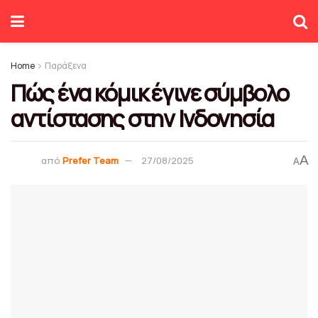
Home
Παράξενα
Πώς ένα κόμικ έγινε σύμβολο
αντίστασης στην Ινδονησία
A
από
Prefer Team
27/08/2025
A