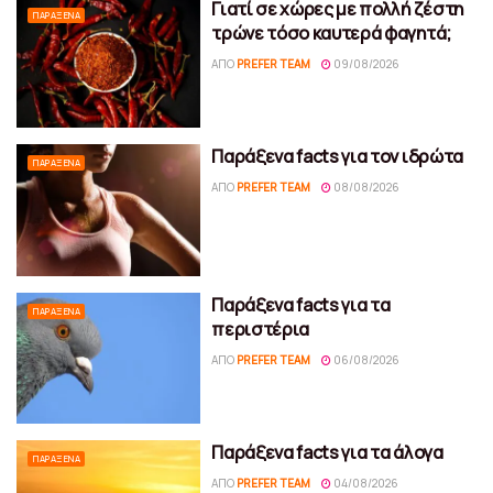
Γιατί σε χώρες με πολλή ζέστη
ΠΑΡΆΞΕΝΑ
τρώνε τόσο καυτερά φαγητά;
ΑΠΌ
PREFER TEAM
09/08/2026
Παράξενα facts για τον ιδρώτα
ΠΑΡΆΞΕΝΑ
ΑΠΌ
PREFER TEAM
08/08/2026
Παράξενα facts για τα
ΠΑΡΆΞΕΝΑ
περιστέρια
ΑΠΌ
PREFER TEAM
06/08/2026
Παράξενα facts για τα άλογα
ΠΑΡΆΞΕΝΑ
ΑΠΌ
PREFER TEAM
04/08/2026