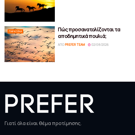
Πώς προσανατολίζονται τα
ΠΑΡΆΞΕΝΑ
αποδημητικά πουλιά;
ΑΠΌ
PREFER TEAM
02/08/2026
Γιατί όλα είναι θέμα προτίμησης.