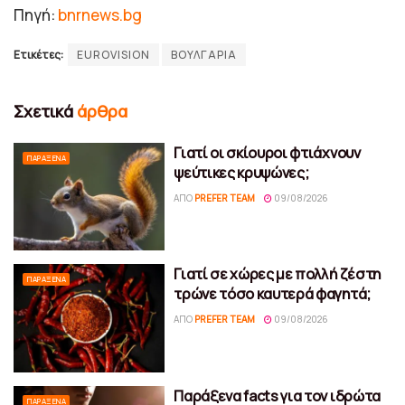
Πηγή:
bnrnews.bg
Ετικέτες:
EUROVISION
ΒΟΥΛΓΑΡΙΑ
Σχετικά
άρθρα
Γιατί οι σκίουροι φτιάχνουν
ΠΑΡΆΞΕΝΑ
ψεύτικες κρυψώνες;
ΑΠΌ
PREFER TEAM
09/08/2026
Γιατί σε χώρες με πολλή ζέστη
ΠΑΡΆΞΕΝΑ
τρώνε τόσο καυτερά φαγητά;
ΑΠΌ
PREFER TEAM
09/08/2026
Παράξενα facts για τον ιδρώτα
ΠΑΡΆΞΕΝΑ