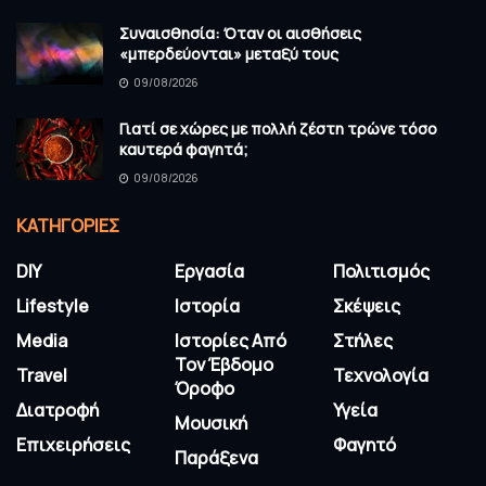
Συναισθησία: Όταν οι αισθήσεις
«μπερδεύονται» μεταξύ τους
09/08/2026
Γιατί σε χώρες με πολλή ζέστη τρώνε τόσο
καυτερά φαγητά;
09/08/2026
KΑΤΗΓΟΡΊΕΣ
DIY
Εργασία
Πολιτισμός
Lifestyle
Ιστορία
Σκέψεις
Media
Ιστορίες Από
Στήλες
Τον Έβδομο
Travel
Τεχνολογία
Όροφο
Διατροφή
Υγεία
Μουσική
Επιχειρήσεις
Φαγητό
Παράξενα