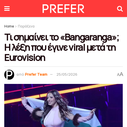
Home
Παράξενα
Τι σημαίνει το «Bangaranga»;
Η λέξη που έγινε viral μετά τη
Eurovision
A
από
Prefer Team
25/05/2026
A