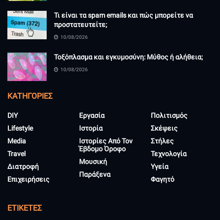
Τι είναι τα spam emails και πώς μπορείτε να
προστατευτείτε;
10/08/2026
Τοξόπλασμα και εγκυμοσύνη: Μύθος ή αλήθεια;
10/08/2026
KΑΤΗΓΟΡΊΕΣ
DIY
Εργασία
Πολιτισμός
Lifestyle
Ιστορία
Σκέψεις
Media
Ιστορίες Από Τον
Στήλες
Έβδομο Όροφο
Travel
Τεχνολογία
Μουσική
Διατροφή
Υγεία
Παράξενα
Επιχειρήσεις
Φαγητό
ΕΤΙΚΈΤΕΣ