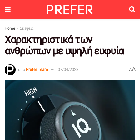
Home
Σκέψεις
Χαρακτηριστικά των
ανθρώπων με υψηλή ευφυία
A
από
Prefer Team
07/04/2023
A