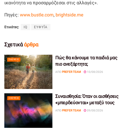
ικανότητα να προσαρμόζεσαι στις αλλαγές».
Πηγές:
www.bustle.com
,
brightside.me
Ετικέτες:
IQ
ΕΥΦΥΪ́Α
Σχετικά
άρθρα
Πώς θα κάνουμε τα παιδιά μας
ΣΚΈΨΕΙΣ
πιο ανεξάρτητα;
ΑΠΌ
PREFER TEAM
10/08/2026
Συναισθησία: Όταν οι αισθήσεις
ΣΚΈΨΕΙΣ
«μπερδεύονται» μεταξύ τους
ΑΠΌ
PREFER TEAM
09/08/2026