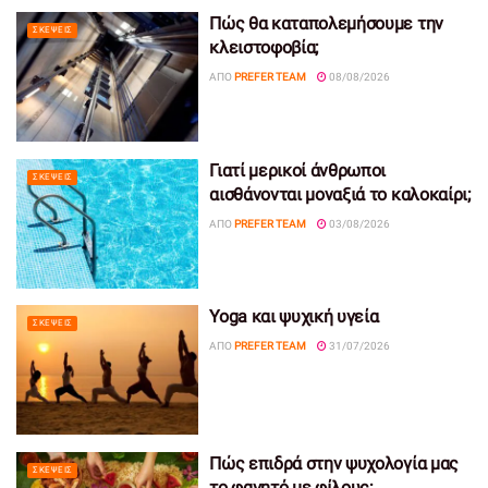
Πώς θα καταπολεμήσουμε την
ΣΚΈΨΕΙΣ
κλειστοφοβία;
ΑΠΌ
PREFER TEAM
08/08/2026
Γιατί μερικοί άνθρωποι
ΣΚΈΨΕΙΣ
αισθάνονται μοναξιά το καλοκαίρι;
ΑΠΌ
PREFER TEAM
03/08/2026
Yoga και ψυχική υγεία
ΣΚΈΨΕΙΣ
ΑΠΌ
PREFER TEAM
31/07/2026
Πώς επιδρά στην ψυχολογία μας
ΣΚΈΨΕΙΣ
το φαγητό με φίλους;