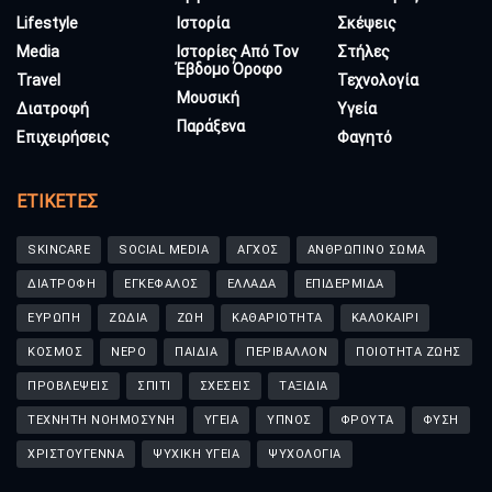
Lifestyle
Ιστορία
Σκέψεις
Media
Ιστορίες Από Τον
Στήλες
Έβδομο Όροφο
Travel
Τεχνολογία
Μουσική
Διατροφή
Υγεία
Παράξενα
Επιχειρήσεις
Φαγητό
ΕΤΙΚΈΤΕΣ
SKINCARE
SOCIAL MEDIA
ΑΓΧΟΣ
ΑΝΘΡΩΠΙΝΟ ΣΩΜΑ
ΔΙΑΤΡΟΦΗ
ΕΓΚΕΦΑΛΟΣ
ΕΛΛΑΔΑ
ΕΠΙΔΕΡΜΙΔΑ
ΕΥΡΩΠΗ
ΖΩΔΙΑ
ΖΩΗ
ΚΑΘΑΡΙΟΤΗΤΑ
ΚΑΛΟΚΑΙΡΙ
ΚΟΣΜΟΣ
ΝΕΡΟ
ΠΑΙΔΙΑ
ΠΕΡΙΒΑΛΛΟΝ
ΠΟΙΟΤΗΤΑ ΖΩΗΣ
ΠΡΟΒΛΕΨΕΙΣ
ΣΠΙΤΙ
ΣΧΕΣΕΙΣ
ΤΑΞΙΔΙΑ
ΤΕΧΝΗΤΗ ΝΟΗΜΟΣΥΝΗ
ΥΓΕΙΑ
ΥΠΝΟΣ
ΦΡΟΥΤΑ
ΦΥΣΗ
ΧΡΙΣΤΟΥΓΕΝΝΑ
ΨΥΧΙΚΗ ΥΓΕΙΑ
ΨΥΧΟΛΟΓΙΑ