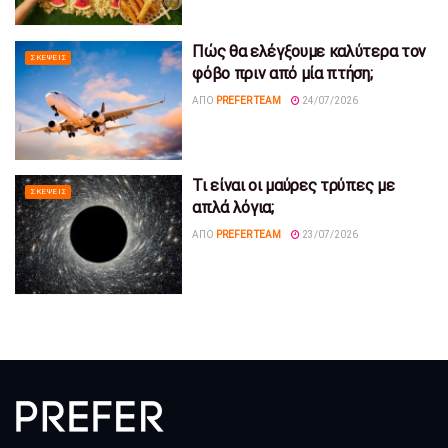
Πώς θα ελέγξουμε καλύτερα τον
ΣΚΈΨΕΙΣ
φόβο πριν από μία πτήση;
ΑΠΌ
PREFER TEAM
24/07/2026
Τι είναι οι μαύρες τρύπες με
ΣΚΈΨΕΙΣ
απλά λόγια;
ΑΠΌ
PREFER TEAM
23/07/2026