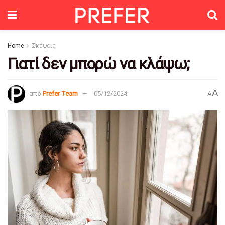
Home
Σκέψεις
Γιατί δεν μπορώ να κλάψω;
A
από
Prefer Team
05/12/2024
A