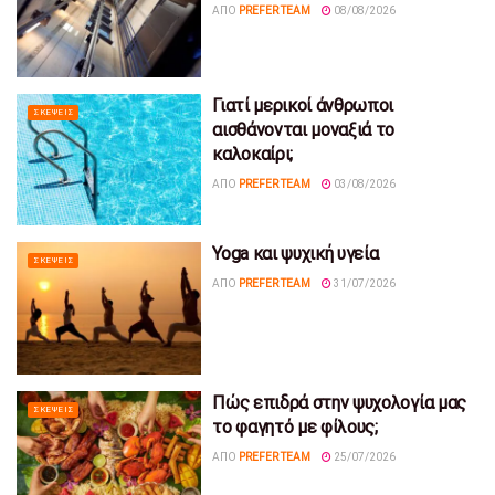
ΑΠΌ
PREFER TEAM
08/08/2026
Γιατί μερικοί άνθρωποι
ΣΚΈΨΕΙΣ
αισθάνονται μοναξιά το
καλοκαίρι;
ΑΠΌ
PREFER TEAM
03/08/2026
Yoga και ψυχική υγεία
ΣΚΈΨΕΙΣ
ΑΠΌ
PREFER TEAM
31/07/2026
Πώς επιδρά στην ψυχολογία μας
ΣΚΈΨΕΙΣ
το φαγητό με φίλους;
ΑΠΌ
PREFER TEAM
25/07/2026