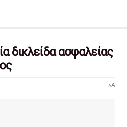
ία δικλείδα ασφαλείας
άος
A
A