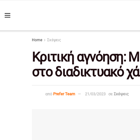
Home
Σκέψεις
Κριτική αγνόηση: Μ
στο διαδικτυακό χ
από
Prefer Team
21/03/2023
σε
Σκέψεις