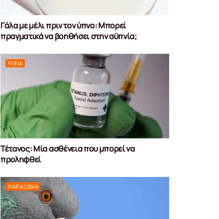
Γάλα με μέλι πριν τον ύπνο: Μπορεί
πραγματικά να βοηθήσει στην αϋπνία;
ΥΓΕΊΑ
Τέτανος: Μία ασθένεια που μπορεί να
προληφθεί
ΠΑΡΆΞΕΝΑ