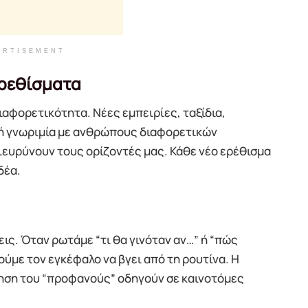
ERTISEMENT
ερεθίσματα
αφορετικότητα. Νέες εμπειρίες, ταξίδια,
 ή γνωριμία με ανθρώπους διαφορετικών
ιευρύνουν τους ορίζοντές μας. Κάθε νέο ερέθισμα
δέα.
ις. Όταν ρωτάμε “τι θα γινόταν αν…” ή “πώς
ούμε τον εγκέφαλο να βγει από τη ρουτίνα. Η
ηση του “προφανούς” οδηγούν σε καινοτόμες