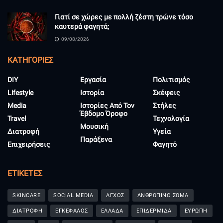
Γιατί σε χώρες με πολλή ζέστη τρώνε τόσο
καυτερά φαγητά;
09/08/2026
KΑΤΗΓΟΡΊΕΣ
DIY
Εργασία
Πολιτισμός
Lifestyle
Ιστορία
Σκέψεις
Media
Ιστορίες Από Τον
Στήλες
Έβδομο Όροφο
Travel
Τεχνολογία
Μουσική
Διατροφή
Υγεία
Παράξενα
Επιχειρήσεις
Φαγητό
ΕΤΙΚΈΤΕΣ
SKINCARE
SOCIAL MEDIA
ΑΓΧΟΣ
ΑΝΘΡΩΠΙΝΟ ΣΩΜΑ
ΔΙΑΤΡΟΦΗ
ΕΓΚΕΦΑΛΟΣ
ΕΛΛΑΔΑ
ΕΠΙΔΕΡΜΙΔΑ
ΕΥΡΩΠΗ