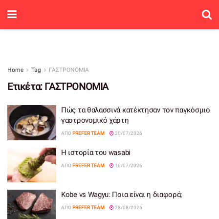
Home
Tag
ΓΑΣΤΡΟΝΟΜΙΑ
Ετικέτα:
ΓΑΣΤΡΟΝΟΜΙΑ
Πώς τα θαλασσινά κατέκτησαν τον παγκόσμιο
γαστρονομικό χάρτη
ΑΠΌ
PREFER TEAM
20/07/2026
Η ιστορία του wasabi
ΑΠΌ
PREFER TEAM
16/07/2026
Kobe vs Wagyu: Ποια είναι η διαφορά;
ΑΠΌ
PREFER TEAM
28/08/2025