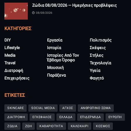
Ζώδια 08/08/2026 — Ημερήσιες προβλέψεις
08/08/2026
KΑΤΗΓΟΡΊΕΣ
DIY
Εργασία
Πολιτισμός
Lifestyle
Ιστορία
Σκέψεις
Media
Ιστορίες Από Τον
Στήλες
Έβδομο Όροφο
Travel
Τεχνολογία
Μουσική
Διατροφή
Υγεία
Παράξενα
Επιχειρήσεις
Φαγητό
ΕΤΙΚΈΤΕΣ
SKINCARE
SOCIAL MEDIA
ΑΓΧΟΣ
ΑΝΘΡΩΠΙΝΟ ΣΩΜΑ
ΔΙΑΤΡΟΦΗ
ΕΓΚΕΦΑΛΟΣ
ΕΛΛΑΔΑ
ΕΠΙΔΕΡΜΙΔΑ
ΕΥΡΩΠΗ
ΖΩΔΙΑ
ΖΩΗ
ΚΑΘΑΡΙΟΤΗΤΑ
ΚΑΛΟΚΑΙΡΙ
ΚΟΣΜΟΣ