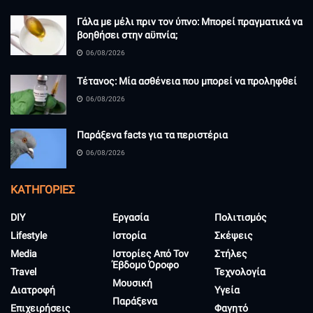
Γάλα με μέλι πριν τον ύπνο: Μπορεί πραγματικά να
βοηθήσει στην αϋπνία;
06/08/2026
Τέτανος: Μία ασθένεια που μπορεί να προληφθεί
06/08/2026
Παράξενα facts για τα περιστέρια
06/08/2026
KΑΤΗΓΟΡΊΕΣ
DIY
Εργασία
Πολιτισμός
Lifestyle
Ιστορία
Σκέψεις
Media
Ιστορίες Από Τον
Στήλες
Έβδομο Όροφο
Travel
Τεχνολογία
Μουσική
Διατροφή
Υγεία
Παράξενα
Επιχειρήσεις
Φαγητό