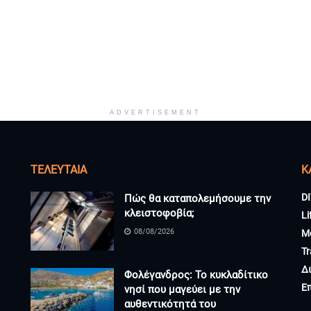
ADVERTISEMENT
ΤΕΛΕΥΤΑΊΑ
K
DI
Πώς θα καταπολεμήσουμε την
κλειστοφοβία;
Li
08/08/2026
M
Tr
Δ
Φολέγανδρος: Το κυκλαδίτικο
Ε
νησί που μαγεύει με την
αυθεντικότητά του