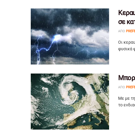
Κεραυ
σε κα
ΑΠΌ
PREF
Οι κεραυ
φυσικά φ
Μπορο
ΑΠΌ
PREF
Με με τη
το ενδια