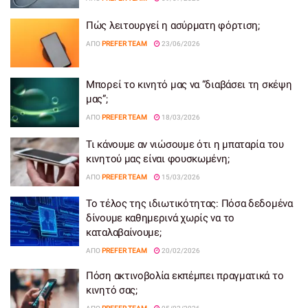
Πώς λειτουργεί η ασύρματη φόρτιση;
ΑΠΌ
PREFER TEAM
23/06/2026
Μπορεί το κινητό μας να “διαβάσει τη σκέψη
μας”;
ΑΠΌ
PREFER TEAM
18/03/2026
Τι κάνουμε αν νιώσουμε ότι η μπαταρία του
κινητού μας είναι φουσκωμένη;
ΑΠΌ
PREFER TEAM
15/03/2026
Το τέλος της ιδιωτικότητας: Πόσα δεδομένα
δίνουμε καθημερινά χωρίς να το
καταλαβαίνουμε;
ΑΠΌ
PREFER TEAM
20/02/2026
Πόση ακτινοβολία εκπέμπει πραγματικά το
κινητό σας;