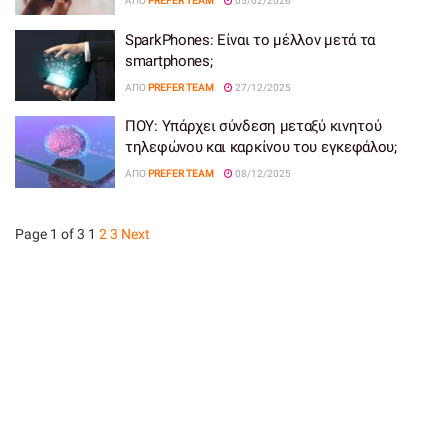
ΑΠΌ
PREFER TEAM
05/02/2026
SparkPhones: Είναι το μέλλον μετά τα
smartphones;
ΑΠΌ
PREFER TEAM
27/12/2025
ΠΟΥ: Υπάρχει σύνδεση μεταξύ κινητού
τηλεφώνου και καρκίνου του εγκεφάλου;
ΑΠΌ
PREFER TEAM
08/12/2025
Page 1 of 3
1
2
3
Next