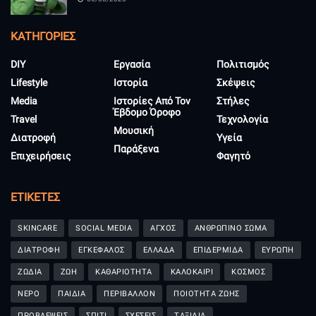
KΑΤΗΓΟΡΊΕΣ
DIY
Εργασία
Πολιτισμός
Lifestyle
Ιστορία
Σκέψεις
Media
Ιστορίες Από Τον
Στήλες
Έβδομο Όροφο
Travel
Τεχνολογία
Μουσική
Διατροφή
Υγεία
Παράξενα
Επιχειρήσεις
Φαγητό
ΕΤΙΚΈΤΕΣ
SKINCARE
SOCIAL MEDIA
ΑΓΧΟΣ
ΑΝΘΡΩΠΙΝΟ ΣΩΜΑ
ΔΙΑΤΡΟΦΗ
ΕΓΚΕΦΑΛΟΣ
ΕΛΛΑΔΑ
ΕΠΙΔΕΡΜΙΔΑ
ΕΥΡΩΠΗ
ΖΩΔΙΑ
ΖΩΗ
ΚΑΘΑΡΙΟΤΗΤΑ
ΚΑΛΟΚΑΙΡΙ
ΚΟΣΜΟΣ
ΝΕΡΟ
ΠΑΙΔΙΑ
ΠΕΡΙΒΑΛΛΟΝ
ΠΟΙΟΤΗΤΑ ΖΩΗΣ
ΠΡΟΒΛΕΨΕΙΣ
ΣΠΙΤΙ
ΣΧΕΣΕΙΣ
ΤΑΞΙΔΙΑ