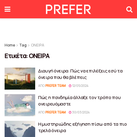
Home
Tag
ΟΝΕΙΡΑ
Ετικέτα:
ΟΝΕΙΡΑ
Διαυγή όνειρα: Πώς να επιλέξεις εσύ τα
όνειρα που θα βλέπεις
ΑΠΌ
PREFER TEAM
12/05/2024
Πώς η πανδημία άλλαξε τον τρόπο που
ονειρευόμαστε
ΑΠΌ
PREFER TEAM
30/03/2024
Η μυστηριώδης εξήγηση πίσω από τα πιο
τρελά όνειρα