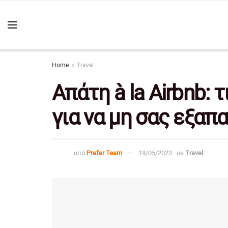
Home
Travel
Απάτη à la Airbnb: 
για να μη σας εξαπ
από
Prefer Team
19/05/2023
σε
Travel