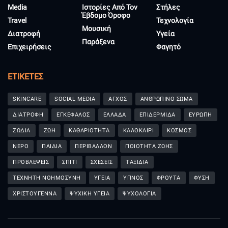
Media
Ιστορίες Από Τον
Στήλες
Έβδομο Όροφο
Travel
Τεχνολογία
Μουσική
Διατροφή
Υγεία
Παράξενα
Επιχειρήσεις
Φαγητό
ΕΤΙΚΈΤΕΣ
SKINCARE
SOCIAL MEDIA
ΑΓΧΟΣ
ΑΝΘΡΩΠΙΝΟ ΣΩΜΑ
ΔΙΑΤΡΟΦΗ
ΕΓΚΕΦΑΛΟΣ
ΕΛΛΑΔΑ
ΕΠΙΔΕΡΜΙΔΑ
ΕΥΡΩΠΗ
ΖΩΔΙΑ
ΖΩΗ
ΚΑΘΑΡΙΟΤΗΤΑ
ΚΑΛΟΚΑΙΡΙ
ΚΟΣΜΟΣ
ΝΕΡΟ
ΠΑΙΔΙΑ
ΠΕΡΙΒΑΛΛΟΝ
ΠΟΙΟΤΗΤΑ ΖΩΗΣ
ΠΡΟΒΛΕΨΕΙΣ
ΣΠΙΤΙ
ΣΧΕΣΕΙΣ
ΤΑΞΙΔΙΑ
ΤΕΧΝΗΤΗ ΝΟΗΜΟΣΥΝΗ
ΥΓΕΙΑ
ΥΠΝΟΣ
ΦΡΟΥΤΑ
ΦΥΣΗ
ΧΡΙΣΤΟΥΓΕΝΝΑ
ΨΥΧΙΚΗ ΥΓΕΙΑ
ΨΥΧΟΛΟΓΙΑ