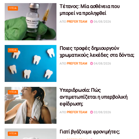
Τέτανος: Μία ασθένεια που
ΥΓΕΊΑ
μπορεί να προληφθεί
ΑΠΌ
PREFER TEAM
06/08/2026
Ποιες τροφές δημιουργούν
ΥΓΕΊΑ
χρωματικούς λεκέδες στα δόντια;
ΑΠΌ
PREFER TEAM
04/08/2026
Υπεριδρωσία: Πώς
ΥΓΕΊΑ
αντιμετωπίζεται η υπερβολική
εφίδρωση;
ΑΠΌ
PREFER TEAM
02/08/2026
Γιατί βγάζουμε φρονιμήτες;
ΥΓΕΊΑ