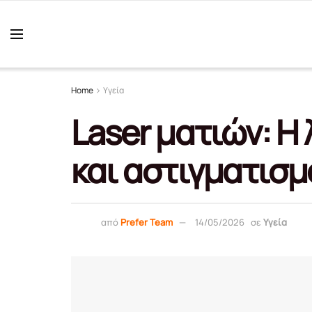
Home
Υγεία
Laser ματιών: Η
και αστιγματισμ
από
Prefer Team
14/05/2026
σε
Υγεία