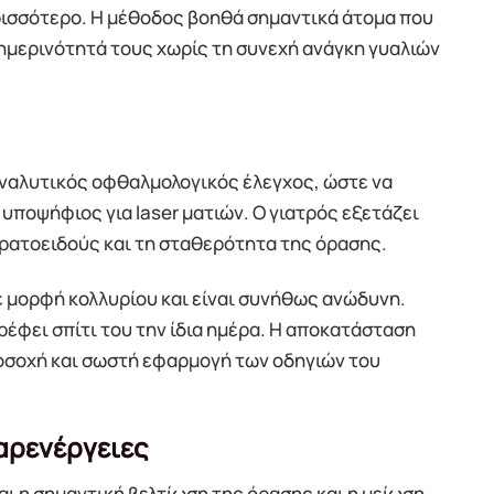
ρισσότερο. Η μέθοδος βοηθά σημαντικά άτομα που
ημερινότητά τους χωρίς τη συνεχή ανάγκη γυαλιών
αναλυτικός οφθαλμολογικός έλεγχος, ώστε να
 υποψήφιος για laser ματιών. Ο γιατρός εξετάζει
ερατοειδούς και τη σταθερότητα της όρασης.
ε μορφή κολλυρίου και είναι συνήθως ανώδυνη.
έφει σπίτι του την ίδια ημέρα. Η αποκατάσταση
προσοχή και σωστή εφαρμογή των οδηγιών του
αρενέργειες
αι η σημαντική βελτίωση της όρασης και η μείωση