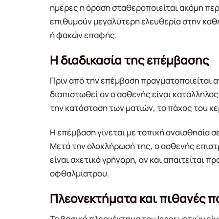
ημέρες η όραση σταθεροποιείται ακόμη πε
επιθυμούν μεγαλύτερη ελευθερία στην καθ
ή φακών επαφής.
Η διαδικασία της επέμβασης
Πριν από την επέμβαση πραγματοποιείται 
διαπιστωθεί αν ο ασθενής είναι κατάλληλος
την κατάσταση των ματιών, το πάχος του κ
Η επέμβαση γίνεται με τοπική αναισθησία σ
Μετά την ολοκλήρωσή της, ο ασθενής επιστρ
είναι σχετικά γρήγορη, αν και απαιτείται 
οφθαλμίατρου.
Πλεονεκτήματα και πιθανές π
Το βασικό πλεονέκτημα του laser ματιών είν