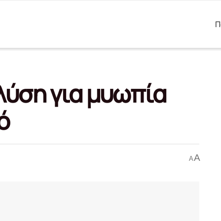
Π
 λύση για μυωπία
ό
A
A