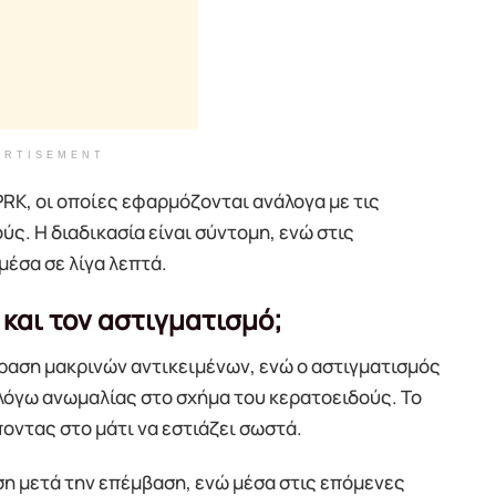
ERTISEMENT
 PRK, οι οποίες εφαρμόζονται ανάλογα με τις
ς. Η διαδικασία είναι σύντομη, ενώ στις
έσα σε λίγα λεπτά.
και τον αστιγματισμό;
ραση μακρινών αντικειμένων, ενώ ο αστιγματισμός
λόγω ανωμαλίας στο σχήμα του κερατοειδούς. Το
ποντας στο μάτι να εστιάζει σωστά.
η μετά την επέμβαση, ενώ μέσα στις επόμενες