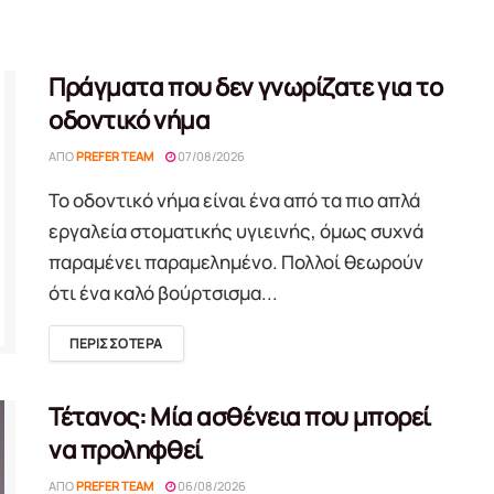
Πράγματα που δεν γνωρίζατε για το
οδοντικό νήμα
ΑΠΌ
PREFER TEAM
07/08/2026
Το οδοντικό νήμα είναι ένα από τα πιο απλά
εργαλεία στοματικής υγιεινής, όμως συχνά
παραμένει παραμελημένο. Πολλοί θεωρούν
ότι ένα καλό βούρτσισμα...
DETAILS
ΠΕΡΙΣΣΟΤΕΡΑ
Τέτανος: Μία ασθένεια που μπορεί
να προληφθεί
ΑΠΌ
PREFER TEAM
06/08/2026