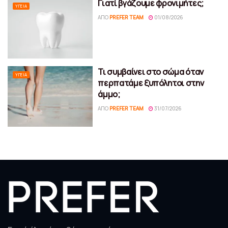
Γιατί βγάζουμε φρονιμήτες;
ΥΓΕΊΑ
ΑΠΌ
PREFER TEAM
01/08/2026
Τι συμβαίνει στο σώμα όταν
ΥΓΕΊΑ
περπατάμε ξυπόλητοι στην
άμμο;
ΑΠΌ
PREFER TEAM
31/07/2026