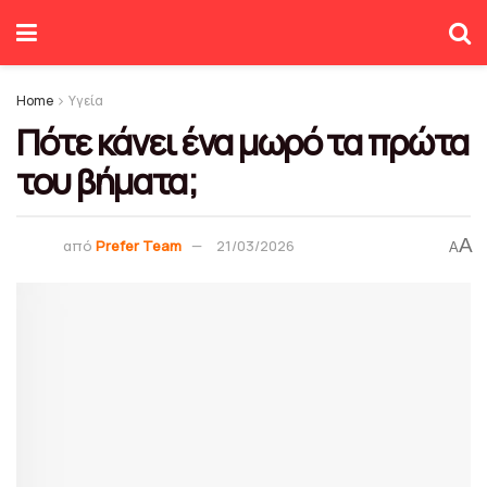
Home
Υγεία
Πότε κάνει ένα μωρό τα πρώτα
του βήματα;
A
από
Prefer Team
21/03/2026
A