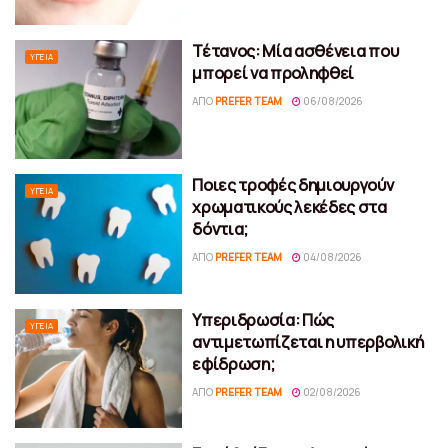
Τέτανος: Μία ασθένεια που
ΥΓΕΊΑ
μπορεί να προληφθεί
ΑΠΌ
PREFER TEAM
06/08/2026
Ποιες τροφές δημιουργούν
ΥΓΕΊΑ
χρωματικούς λεκέδες στα
δόντια;
ΑΠΌ
PREFER TEAM
04/08/2026
Υπεριδρωσία: Πώς
ΥΓΕΊΑ
αντιμετωπίζεται η υπερβολική
εφίδρωση;
ΑΠΌ
PREFER TEAM
02/08/2026