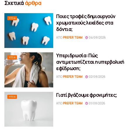
Σχετικά
άρθρα
Ποιες τροφές δημιουργούν
ΥΓΕΊΑ
χρωματικούς λεκέδες στα
δόντια;
ΑΠΌ
PREFER TEAM
04/08/2026
Υπεριδρωσία: Πώς
ΥΓΕΊΑ
αντιμετωπίζεται η υπερβολική
εφίδρωση;
ΑΠΌ
PREFER TEAM
02/08/2026
Γιατί βγάζουμε φρονιμήτες;
ΥΓΕΊΑ
ΑΠΌ
PREFER TEAM
01/08/2026