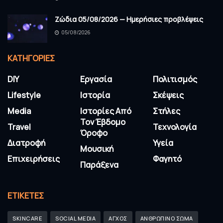
Ζώδια 05/08/2026 — Ημερήσιες προβλέψεις
05/08/2026
KΑΤΗΓΟΡΊΕΣ
DIY
Εργασία
Πολιτισμός
Lifestyle
Ιστορία
Σκέψεις
Media
Ιστορίες Από
Στήλες
Τον Έβδομο
Travel
Τεχνολογία
Όροφο
Διατροφή
Υγεία
Μουσική
Επιχειρήσεις
Φαγητό
Παράξενα
ΕΤΙΚΈΤΕΣ
SKINCARE
SOCIAL MEDIA
ΑΓΧΟΣ
ΑΝΘΡΩΠΙΝΟ ΣΩΜΑ