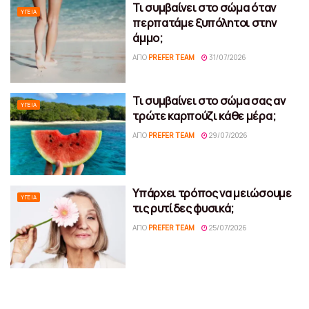
Τι συμβαίνει στο σώμα όταν
ΥΓΕΊΑ
περπατάμε ξυπόλητοι στην
άμμο;
ΑΠΌ
PREFER TEAM
31/07/2026
Τι συμβαίνει στο σώμα σας αν
ΥΓΕΊΑ
τρώτε καρπούζι κάθε μέρα;
ΑΠΌ
PREFER TEAM
29/07/2026
Υπάρχει τρόπος να μειώσουμε
ΥΓΕΊΑ
τις ρυτίδες φυσικά;
ΑΠΌ
PREFER TEAM
25/07/2026