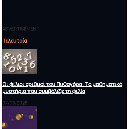
ADVERTISEMENT
Τελευταία
Οι φίλιοι αριθμοί του Πυθαγόρα: Το μαθηματικό
μυστήριο που συμβόλιζε τη φιλία
07/08/2026