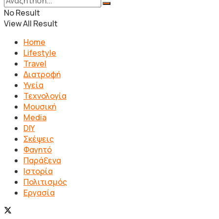
No Result
View All Result
Home
Lifestyle
Travel
Διατροφή
Υγεία
Τεχνολογία
Μουσική
Media
DIY
Σκέψεις
Φαγητό
Παράξενα
Ιστορία
Πολιτισμός
Εργασία