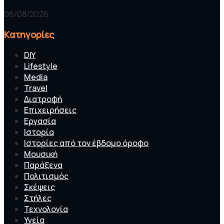
06/08/2026
Kατηγορίες
DIY
Lifestyle
Media
Travel
Διατροφή
Επιχειρήσεις
Εργασία
Ιστορία
Ιστορίες από τον έβδομο όροφο
Μουσική
Παράξενα
Πολιτισμός
Σκέψεις
Στήλες
Τεχνολογία
Υγεία