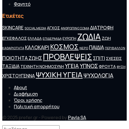
Φαγητό
Ετικέτες
SKINCARE
ΔΙΑΤΡΟΦΗ
ΑΓΧΟΣ
SOCIAL MEDIA
ΑΝΘΡΩΠΙΝΟ ΣΩΜΑ
ΖΩΔΙΑ
ΕΓΚΕΦΑΛΟΣ
ΖΩΗ
ΕΛΛΑΔΑ
ΕΥΡΩΠΗ
ΕΠΙΔΕΡΜΙΔΑ
ΚΟΣΜΟΣ
ΠΑΙΔΙΑ
ΚΑΛΟΚΑΙΡΙ
ΚΑΘΑΡΙΟΤΗΤΑ
ΝΕΡΟ
ΠΕΡΙΒΑΛΛΟΝ
ΠΡΟΒΛΕΨΕΙΣ
ΠΟΙΟΤΗΤΑ ΖΩΗΣ
ΣΠΙΤΙ
ΣΧΕΣΕΙΣ
ΥΓΕΙΑ
ΥΠΝΟΣ
ΤΑΞΙΔΙΑ
ΦΡΟΥΤΑ
ΤΕΧΝΗΤΗ ΝΟΗΜΟΣΥΝΗ
ΦΥΣΗ
ΨΥΧΙΚΗ ΥΓΕΙΑ
ΨΥΧΟΛΟΓΙΑ
ΧΡΙΣΤΟΥΓΕΝΝΑ
About
Διαφήμιση
Όροι χρήσης
Πολιτική απορρήτου
© 2025 prefer.gr - Powered by
Pavla SA
.