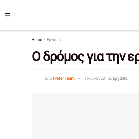
Home
Εργασία
Ο δρόμος για την ε
από
Prefer Team
16/05/2023
σε
Εργασία